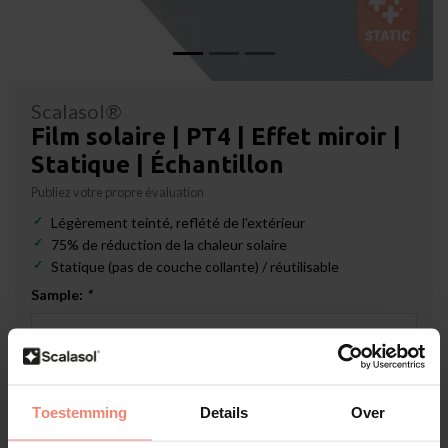
Scalasol®
Film solaire | PT4 | Effet miroir |
Statique | Échantillon
Publiez votre propre évaluation
Légèrement teinté, reflété de l'extérieur
75% de réduction de la chaleur solaire
Statique (pas de couche collante) / réutilisable
Sample:
*
Disponible
Toestemming
Details
Over
€1,19