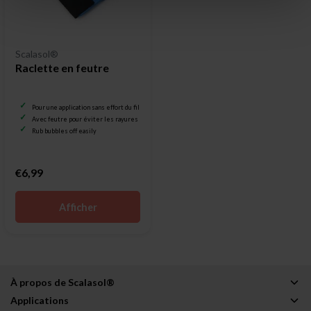
Scalasol®
Raclette en feutre
Pour une application sans effort du film pour vitrage
Avec feutre pour éviter les rayures
Rub bubbles off easily
€6,99
Afficher
À propos de Scalasol®
Applications