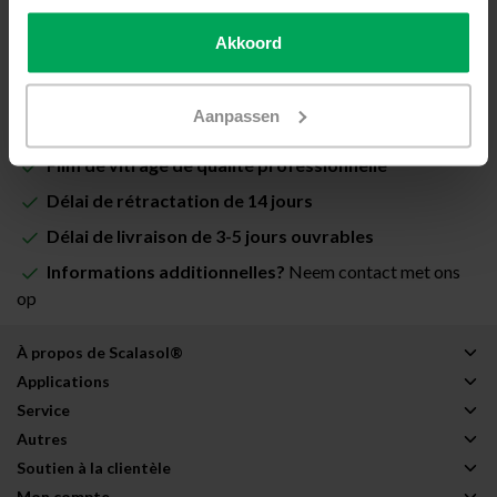
€849,70
Akkoord
Ajouter au panier
Aanpassen
Film de vitrage de qualité professionnelle
Délai de rétractation de 14 jours
Délai de livraison de 3-5 jours ouvrables
Informations additionnelles?
Neem contact met ons
op
À propos de Scalasol®
Applications
Service
Autres
Soutien à la clientèle
Mon compte