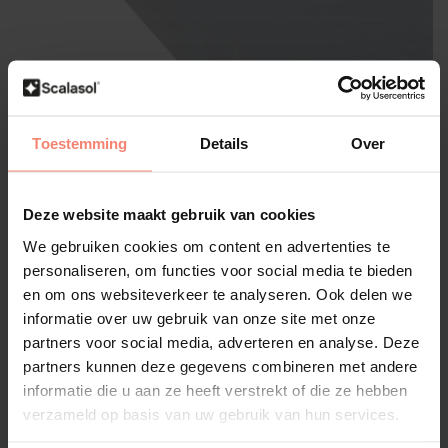
Scalasol®
Toestemming
Details
Over
Film solaire | SPM70 |
Légèrement teinté / Effet miroir
| Par rouleau
Deze website maakt gebruik van cookies
Publiez votre propre évaluation
We gebruiken cookies om content en advertenties te
Teinté moyen, reflété de l'extérieur
personaliseren, om functies voor social media te bieden
70% de réduction de la chaleur solaire
en om ons websiteverkeer te analyseren. Ook delen we
Facile à appliquer (Montage intérieur)
informatie over uw gebruik van onze site met onze
Taille:
*
partners voor social media, adverteren en analyse. Deze
partners kunnen deze gegevens combineren met andere
informatie die u aan ze heeft verstrekt of die ze hebben
verzameld op basis van uw gebruik van hun services.
Disponible