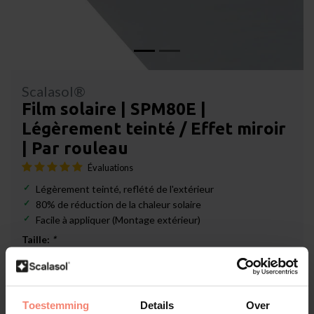
Scalasol®
Film solaire | SPM80E |
Légèrement teinté / Effet miroir
| Par rouleau
Évaluations
Légèrement teinté, reflété de l'extérieur
80% de réduction de la chaleur solaire
Facile à appliquer (Montage extérieur)
Taille:
*
Disponible
Toestemming
Details
Over