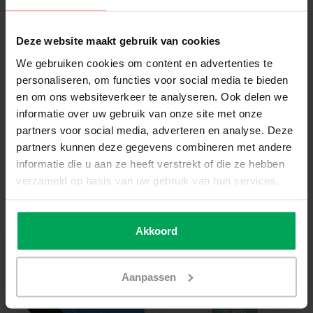
€958,95
Deze website maakt gebruik van cookies
Ajouter au panier
We gebruiken cookies om content en advertenties te
personaliseren, om functies voor social media te bieden
en om ons websiteverkeer te analyseren. Ook delen we
Film de vitrage de qualité professionnelle
informatie over uw gebruik van onze site met onze
Délai de rétractation de 14 jours
partners voor social media, adverteren en analyse. Deze
partners kunnen deze gegevens combineren met andere
Délai de livraison de 3-5 jours ouvrables
informatie die u aan ze heeft verstrekt of die ze hebben
Informations additionnelles?
Neem contact met ons
verzameld op basis van uw gebruik van hun services.
op
Outils recommandés
Akkoord
Aanpassen