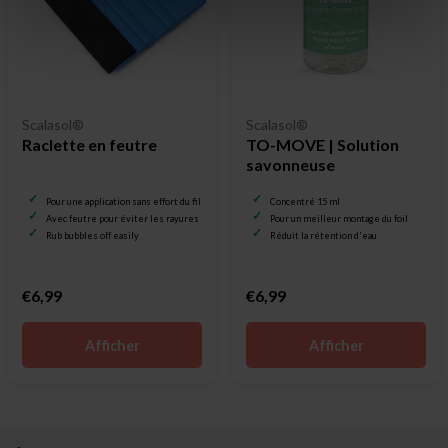
Scalasol®
Scalasol®
Raclette en feutre
TO-MOVE | Solution
savonneuse
Pour une application sans effort du film pour vitrage
Concentré 15 ml
Avec feutre pour éviter les rayures
Pour un meilleur montage du foil
Rub bubbles off easily
Réduit la rétention d'eau
€6,99
€6,99
Afficher
Afficher