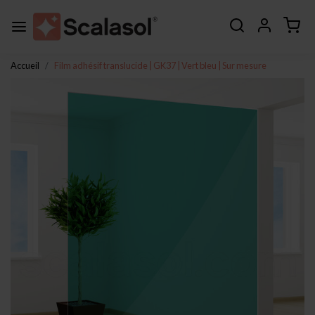
Accueil
Film adhésif translucide | GK37 | Vert bleu | Sur mesure