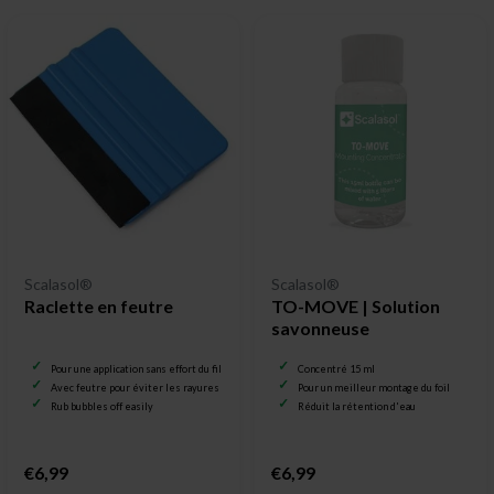
Scalasol®
Scalasol®
Raclette en feutre
TO-MOVE | Solution
savonneuse
Pour une application sans effort du film pour vitrage
Concentré 15 ml
Avec feutre pour éviter les rayures
Pour un meilleur montage du foil
Rub bubbles off easily
Réduit la rétention d'eau
€6,99
€6,99