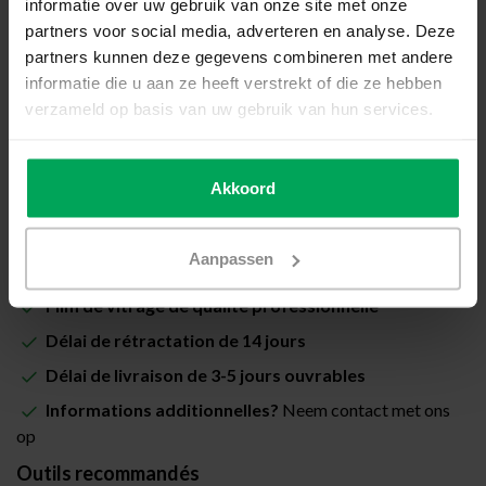
informatie over uw gebruik van onze site met onze
Prix total (Total avec les taxes):
€20,00
partners voor social media, adverteren en analyse. Deze
partners kunnen deze gegevens combineren met andere
Inclus avec la garantie de pose Scalasol® PoseSûre
informatie die u aan ze heeft verstrekt of die ze hebben
verzameld op basis van uw gebruik van hun services.
Disponible
Quantité
-
+
Akkoord
Ajouter au panier
Aanpassen
Film de vitrage de qualité professionnelle
Délai de rétractation de 14 jours
Délai de livraison de 3-5 jours ouvrables
Informations additionnelles?
Neem contact met ons
op
Outils recommandés