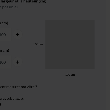
 largeur et la hauteur (cm)
e possible)
n cm)
100
cm
en cm)
100
cm
nt mesurer ma vitre ?
tal avec les taxes):
0