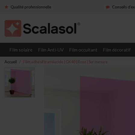
Qualité professionnelle
Conseils d’e
Film solaire
Film Anti-UV
Film occultant
Film décoratif
Accueil
Film adhésif translucide | GK40 | Rose | Sur mesure