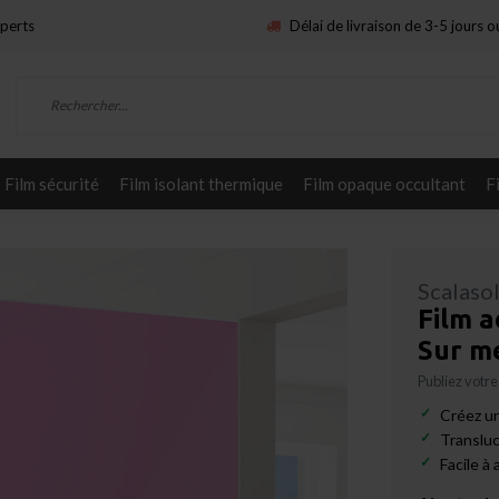
xperts
Délai de livraison de 3-5 jours 
Film sécurité
Film isolant thermique
Film opaque occultant
F
Scalaso
Film a
Sur m
Publiez votre
Créez un
Transluc
Facile à 