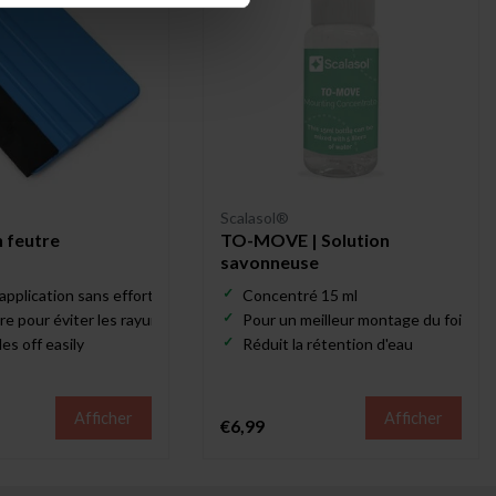
Scalasol®
n feutre
TO-MOVE | Solution
savonneuse
pplication sans effort du film pour vitrage
Concentré 15 ml
re pour éviter les rayures
Pour un meilleur montage du foil
es off easily
Réduit la rétention d'eau
Afficher
Afficher
€6,99