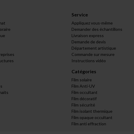
Service
mat
Appliquez vous-même
raire
Demander des échantillons
que
Livraison express
Demande de devis
Département artistique
reprises
Commande sur mesure
ructures
Instructions vidéo
Catégories
Film solaire
s
Film Anti-UV
haits
Film occultant
Film décoratif
Film sécurité
Film isolant thermique
Film opaque occultant
Film anti effraction