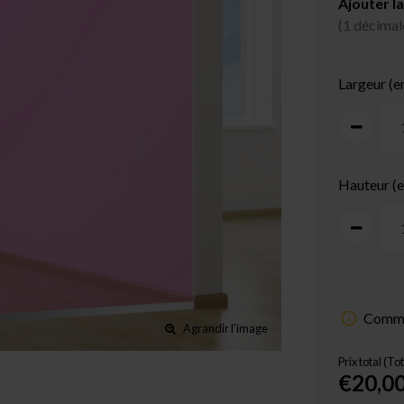
Ajouter la
(1 décimal
Largeur (e
Hauteur (
Comme
Agrandir l'image
Prix total (To
€20,0