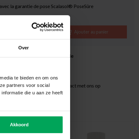
 avec la garantie de pose Scalasol® PoseSûre
ible
-
+
Ajouter au panier
Over
itrage de qualité professionnelle
rétractation de 14 jours
livraison de 3-5 jours ouvrables
 media te bieden en om ons
ions additionnelles?
Neem contact met ons op
ze partners voor social
nformatie die u aan ze heeft
recommandés
Akkoord