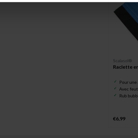
Scalasol®
Raclette e
Pour une a
Avec feut
Rub bubbl
€6,99