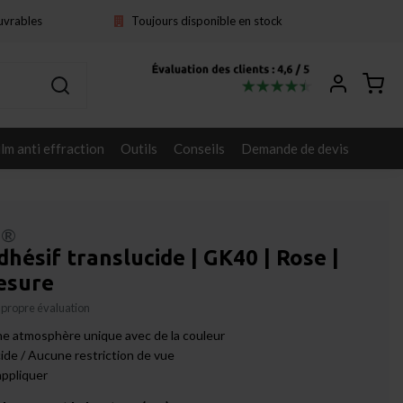
ouvrables
Toujours disponible en stock
ilm anti effraction
Outils
Conseils
Demande de devis
l®
dhésif translucide | GK40 | Rose |
esure
 propre évaluation
e atmosphère unique avec de la couleur
ide / Aucune restriction de vue
appliquer