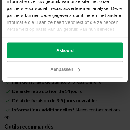
informatie over uw gebruik van onze site met onze
Prix total (Total avec les taxes):
€20,00
partners voor social media, adverteren en analyse. Deze
partners kunnen deze gegevens combineren met andere
Inclus avec la garantie de pose Scalasol® PoseSûre
informatie die u aan ze heeft verstrekt of die ze hebben
verzameld op basis van uw gebruik van hun services.
Disponible
Quantité
-
+
Akkoord
Ajouter au panier
Aanpassen
Film de vitrage de qualité professionnelle
Délai de rétractation de 14 jours
Délai de livraison de 3-5 jours ouvrables
Informations additionnelles?
Neem contact met ons
op
Outils recommandés