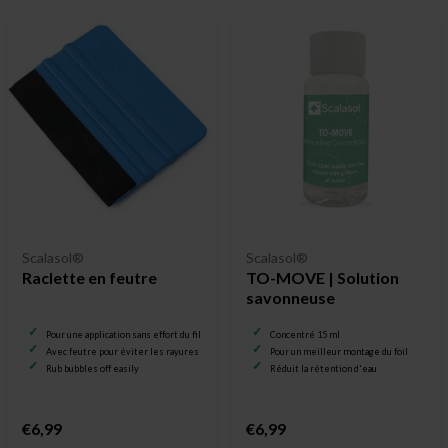
Scalasol®
Scalasol®
Raclette en feutre
TO-MOVE | Solution
savonneuse
Pour une application sans effort du film pour vitrage
Concentré 15 ml
Avec feutre pour éviter les rayures
Pour un meilleur montage du foil
Rub bubbles off easily
Réduit la rétention d'eau
€6,99
€6,99