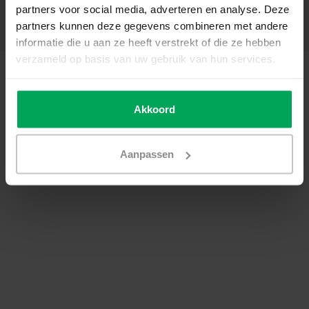
partners voor social media, adverteren en analyse. Deze
Catégories
partners kunnen deze gegevens combineren met andere
Coordonnées
informatie die u aan ze heeft verstrekt of die ze hebben
verzameld op basis van uw gebruik van hun services.
© Copyright 2026 - SCALASOL® | Film pour vitre | Realisatie
Scalasol
Conditions générales de vente
|
Politique de confidentialité / Disclaimer
|
Sitemap
|
RSS Feed
Akkoord
Aanpassen