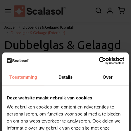
Accueil
Dubbelglas & Gelaagd (Combi)
Dubbelglas & Gelaagd (Exterieur)
Dubbelglas & Gelaagd
(Exterieur)
Toestemming
Details
Over
À propos de Scalasol®
Applications
Deze website maakt gebruik van cookies
Service
We gebruiken cookies om content en advertenties te
Autres
personaliseren, om functies voor social media te bieden
Soutien à la clientèle
en om ons websiteverkeer te analyseren. Ook delen we
Mon compte
informatie over uw gebruik van onze site met onze