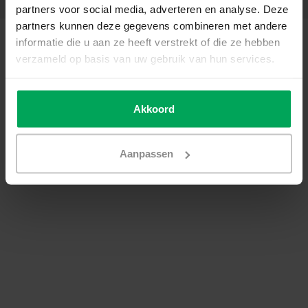
partners voor social media, adverteren en analyse. Deze
partners kunnen deze gegevens combineren met andere
© Copyright 2026 - SCALASOL® | Film pour vitre | Realisatie
Scalasol
informatie die u aan ze heeft verstrekt of die ze hebben
Conditions générales de vente
|
Politique de confidentialité / Disclaimer
|
verzameld op basis van uw gebruik van hun services.
Sitemap
|
RSS Feed
Akkoord
Aanpassen