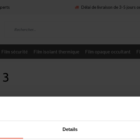
xperts
Délai de livraison de 3-5 jours 
Film sécurité
Film isolant thermique
Film opaque occultant
F
 3
Service
mat
Appliquez vous-même
Details
raire
Demander des échantillons