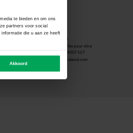
Nettoyer
Démontage
Tips & Tricks
 media te bieden en om ons
Instructions
ze partners voor social
Sitemap
nformatie die u aan ze heeft
Coordonnées
SCALASOL® | Film pour vitre
+31 (0)85 - 4007 557
support@scalasol.com
Akkoord