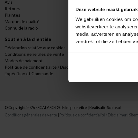
Avis
Vue à sens uni
Retours
Porte d'entrée
Deze website maakt gebruik
Plaintes
Sanitaires
We gebruiken cookies om cont
Marque de qualité
Bureaux et ent
websiteverkeer te analyseren
Connu de la radio
BTP et infrast
media, adverteren en analys
Soutien à la clientèle
Mon compte
verstrekt of die ze hebben v
Déclaration relative aux cookies
Se connecter
Conditions générales de vente
Mes commande
Modes de paiement
Ma liste de sou
Politique de confidentialité / Disclaimer
Expédition et Commande
© Copyright 2026 - SCALASOL® | Film pour vitre | Realisatie
Scalasol
Conditions générales de vente
|
Politique de confidentialité / Disclaimer
|
Site