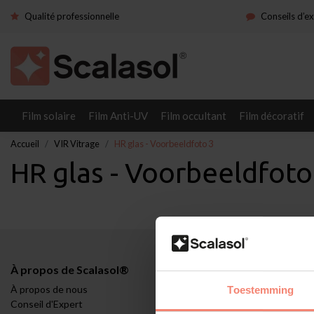
Qualité professionnelle
Conseils d’e
Film solaire
Film Anti-UV
Film occultant
Film décoratif
Accueil
VIR Vitrage
HR glas - Voorbeeldfoto 3
HR glas - Voorbeeldfoto
À propos de Scalasol®
Applications
À propos de nous
Contrôle du cli
Toestemming
Conseil d'Expert
Demande tempo