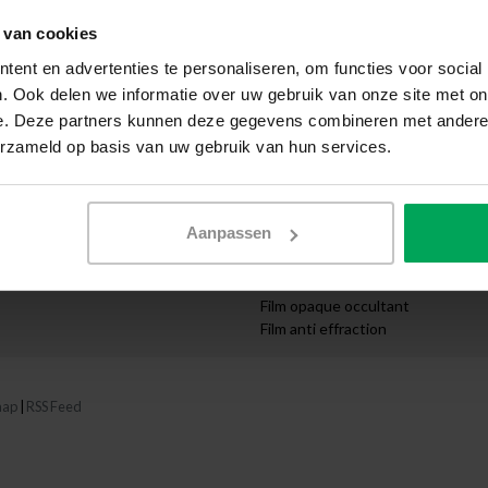
que
Livraison express
Demande de devis
 van cookies
Département artistique
ent en advertenties te personaliseren, om functies voor social
reprises
Commande sur mesure
. Ook delen we informatie over uw gebruik van onze site met on
ructures
Instructions vidéo
e. Deze partners kunnen deze gegevens combineren met andere i
Catégories
erzameld op basis van uw gebruik van hun services.
Film solaire
s
Film Anti-UV
haits
Film occultant
Aanpassen
Film décoratif
Film sécurité
Film isolant thermique
Film opaque occultant
Film anti effraction
map
|
RSS Feed