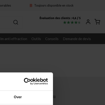
ouvrables
Toujours disponible en stock
ilm anti effraction
Outils
Conseils
Demande de devis
Autres
Entreprises (B2B)
Over
Projets