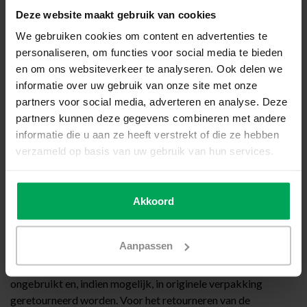
Deze website maakt gebruik van cookies
We gebruiken cookies om content en advertenties te
personaliseren, om functies voor social media te bieden
en om ons websiteverkeer te analyseren. Ook delen we
informatie over uw gebruik van onze site met onze
5. Zorg ervoor dat uw eigen adres niet meer zichtbaar is op
partners voor social media, adverteren en analyse. Deze
de enveloppe en dat u de retourzending voldoende frankeert.
partners kunnen deze gegevens combineren met andere
6. U kunt de zending naar ons terugsturen door deze als
informatie die u aan ze heeft verstrekt of die ze hebben
pakket aan te bieden bij bijv. een PostNL punt.
verzameld op basis van uw gebruik van hun services.
7. U ontvangt van ons een bevestigingsmail zodra wij de
retourzending ontvangen hebben. Hierin staan de
vervolgstappen weergeven.
Akkoord
Voorwaarden retourneren
U heeft een afkoelingsperiode van 14 dagen om zonder
Aanpassen
opgaaf van redenen het product te retourneren, ingaande op
de dag van ontvangst van het product. Het product kan alleen
ongebruikt en, indien mogelijk, in originele verpakking
geretourneerd worden. Voor het retourneren van de