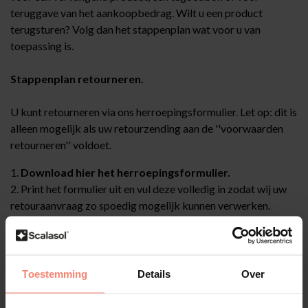
teruggave van het aankoopbedrag. Wilt u een product
terugsturen? Volg dan het stappenplan wat voor u van
toepassing is.
Stappenplan retourneren.
U kunt retourneren via ons herroepingsformulier. Let op: dit is
alleen mogelijk als uw retourzending aan de ''voorwaarden
retourneren'' voldoet.
1.
Download hier het herroepingsformulier.
2. Print het formulier uit en vul deze volledig in zodat wij uw
retouraanvraag zo spoedig mogelijk kunnen verwerken.
3. Plaats het ingevulde formulier samen met het/de artikel(en)
die u retourneert in een stevige verzenddoos.
4. De retourzending kan naar onderstaand adres verstuurd
worden:
Toestemming
Details
Over