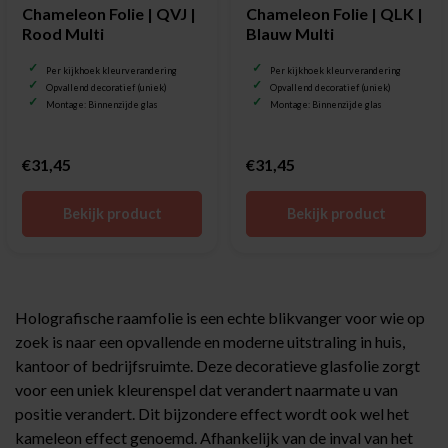
Chameleon Folie | QVJ |
Chameleon Folie | QLK |
Rood Multi
Blauw Multi
Per kijkhoek kleurverandering
Per kijkhoek kleurverandering
Opvallend decoratief (uniek)
Opvallend decoratief (uniek)
Montage: Binnenzijde glas
Montage: Binnenzijde glas
€31,45
€31,45
Bekijk product
Bekijk product
Holografische raamfolie is een echte blikvanger voor wie op
zoek is naar een opvallende en moderne uitstraling in huis,
kantoor of bedrijfsruimte. Deze decoratieve glasfolie zorgt
voor een uniek kleurenspel dat verandert naarmate u van
positie verandert. Dit bijzondere effect wordt ook wel het
kameleon effect genoemd. Afhankelijk van de inval van het