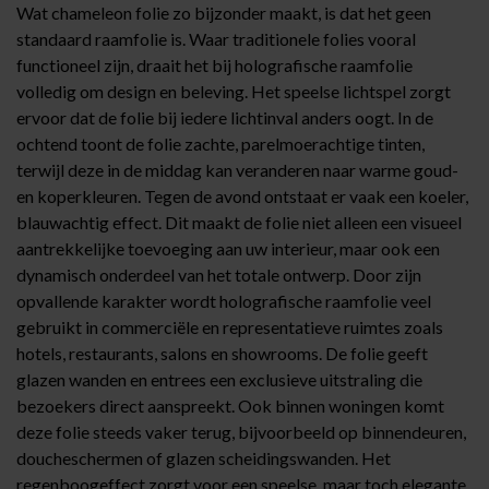
Wat chameleon folie zo bijzonder maakt, is dat het geen
standaard raamfolie is. Waar traditionele folies vooral
functioneel zijn, draait het bij holografische raamfolie
volledig om design en beleving. Het speelse lichtspel zorgt
ervoor dat de folie bij iedere lichtinval anders oogt. In de
ochtend toont de folie zachte, parelmoerachtige tinten,
terwijl deze in de middag kan veranderen naar warme goud-
en koperkleuren. Tegen de avond ontstaat er vaak een koeler,
blauwachtig effect. Dit maakt de folie niet alleen een visueel
aantrekkelijke toevoeging aan uw interieur, maar ook een
dynamisch onderdeel van het totale ontwerp. Door zijn
opvallende karakter wordt holografische raamfolie veel
gebruikt in commerciële en representatieve ruimtes zoals
hotels, restaurants, salons en showrooms. De folie geeft
glazen wanden en entrees een exclusieve uitstraling die
bezoekers direct aanspreekt. Ook binnen woningen komt
deze folie steeds vaker terug, bijvoorbeeld op binnendeuren,
doucheschermen of glazen scheidingswanden. Het
regenboogeffect zorgt voor een speelse, maar toch elegante