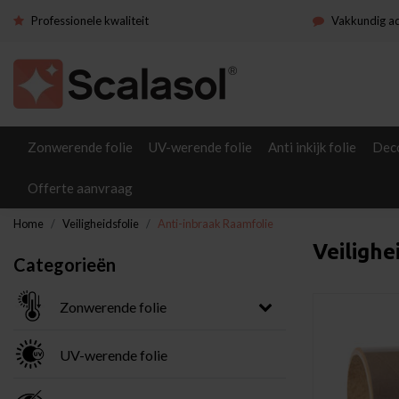
Professionele kwaliteit
Vakkundig a
Zonwerende folie
UV-werende folie
Anti inkijk folie
Deco
Offerte aanvraag
Home
Veiligheidsfolie
Anti-inbraak Raamfolie
Veilighe
Categorieën
Zonwerende folie
UV-werende folie