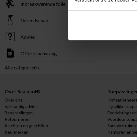
Inbraakwerende folie
Gereedschap
Advies
Offerte aanvraag
Alle categorieën
Over Scalasol®
Toepassinge
Over ons
Klimaatbeheer
Vakkundig advies
Tijdelijke toep
Beoordelingen
Eenrichtingszic
Retourneren
Voordeur toep
Klachten en geschillen
Sanitaire ruimt
Keurmerken
Kantoren en be