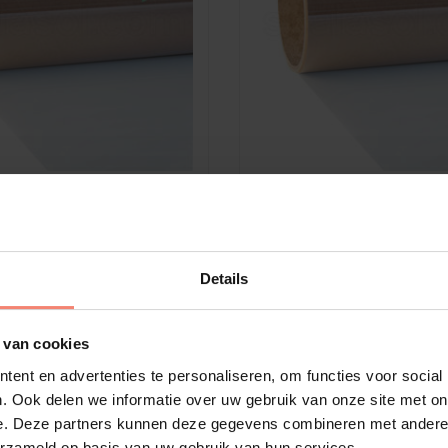
Scalasol®
ende Folie | QS7
Inbraakwerende Folie | Q
| Uitstekend beveiligd
Klasse +++ | Extreem bevei
Details
r transparant
Glashelder transparant
Binnenzijde glas
Montage: Binnenzijde glas
 van cookies
Bekijk product
Beki
ent en advertenties te personaliseren, om functies voor social
€43,89
. Ook delen we informatie over uw gebruik van onze site met on
e. Deze partners kunnen deze gegevens combineren met andere i
erzameld op basis van uw gebruik van hun services.