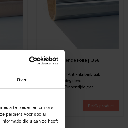
Scalasol®
S12
Inbraakwerende Folie | QS8
ligd
Klasse ++ | Anti-inkijk/inbraak
Over
Volledig spiegelend
Montage: Binnenzijde glas
jk product
Bekijk product
 media te bieden en om ons
€59,00
ze partners voor social
nformatie die u aan ze heeft