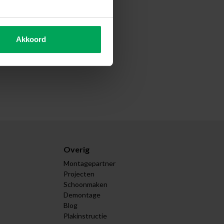
Akkoord
Overig
Montagepartner
Projecten
Schoonmaken
Demontage
Blog
Plakinstructie