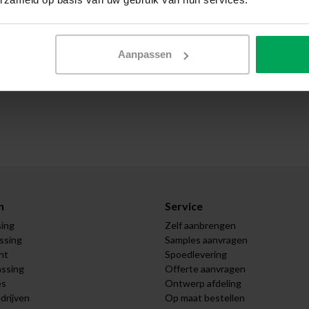
Aanpassen
n
Service
sing
Zelf aanbrengen
assing
Samples aanvragen
ht
Spoedlevering
assing
Offerte aanvragen
es
Ontwerp afdeling
drijven
Op maat bestellen