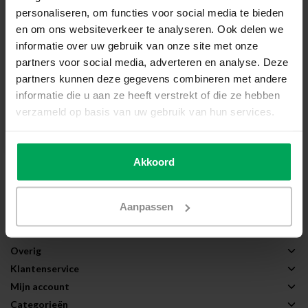
| Transp.
personaliseren, om functies voor social media te bieden
en om ons websiteverkeer te analyseren. Ook delen we
Beschermt glas tegen graffiti/stift
Glashelder transparant
informatie over uw gebruik van onze site met onze
Montage: Binnenzijde glas
partners voor social media, adverteren en analyse. Deze
partners kunnen deze gegevens combineren met andere
€29,99
informatie die u aan ze heeft verstrekt of die ze hebben
verzameld op basis van uw gebruik van hun services.
Bekijk product
Akkoord
Over Scalasol®
Aanpassen
Toepassingen
Service
Overig
Klantenservice
Mijn account
Categorieën