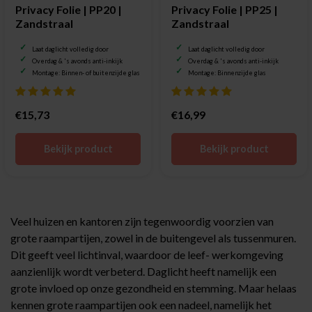
Privacy Folie | PP20 |
Privacy Folie | PP25 |
Zandstraal
Zandstraal
Laat daglicht volledig door
Laat daglicht volledig door
Overdag & 's avonds anti-inkijk
Overdag & 's avonds anti-inkijk
Montage: Binnen- of buitenzijde glas
Montage: Binnenzijde glas
€15,73
€16,99
Bekijk product
Bekijk product
Veel huizen en kantoren zijn tegenwoordig voorzien van
grote raampartijen, zowel in de buitengevel als tussenmuren.
Dit geeft veel lichtinval, waardoor de leef- werkomgeving
aanzienlijk wordt verbeterd. Daglicht heeft namelijk een
grote invloed op onze gezondheid en stemming. Maar helaas
kennen grote raampartijen ook een nadeel, namelijk het