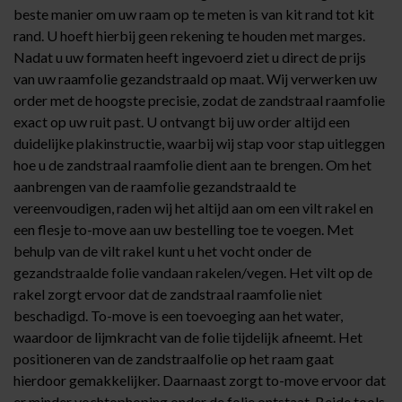
beste manier om uw raam op te meten is van kit rand tot kit
rand. U hoeft hierbij geen rekening te houden met marges.
Nadat u uw formaten heeft ingevoerd ziet u direct de prijs
van uw raamfolie gezandstraald op maat. Wij verwerken uw
order met de hoogste precisie, zodat de zandstraal raamfolie
exact op uw ruit past. U ontvangt bij uw order altijd een
duidelijke plakinstructie, waarbij wij stap voor stap uitleggen
hoe u de zandstraal raamfolie dient aan te brengen. Om het
aanbrengen van de raamfolie gezandstraald te
vereenvoudigen, raden wij het altijd aan om een
vilt rakel
en
een flesje
to-move
aan uw bestelling toe te voegen. Met
behulp van de vilt rakel kunt u het vocht onder de
gezandstraalde folie vandaan rakelen/vegen. Het vilt op de
rakel zorgt ervoor dat de zandstraal raamfolie niet
beschadigd. To-move is een toevoeging aan het water,
waardoor de lijmkracht van de folie tijdelijk afneemt. Het
positioneren van de zandstraalfolie op het raam gaat
hierdoor gemakkelijker. Daarnaast zorgt to-move ervoor dat
er minder vochtophoping onder de folie ontstaat. Beide tools