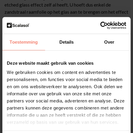
etched glass effect zelf al heeft. U hoeft dus enkel de
zandstraal raamfolie op het glas aan te brengen om het effect
van etched glass te realiseren. De zandstraal techniek wordt
daarom ook steeds minder vaak toegepast. Zandstraalfolie is
ontwikkeld om het etched glass effect voor iedereen
toegankelijk te maken. Het gematteerde effect van raamfolie
Toestemming
Details
Over
gezandstraald is niet te onderscheiden van echt
gezandstraald glas. Doordat zandstraal raamfolie geen
spiegelend effect heeft, mag deze gezandstraalde folie op
Deze website maakt gebruik van cookies
alle type vlak glas aangebracht worden. Dit betekent dat
We gebruiken cookies om content en advertenties te
raamfolie gezandstraald ook aan de binnenzijde van HR
personaliseren, om functies voor social media te bieden
(HR+, HR++, HR+++) glas aangebracht mag worden, zonder
en om ons websiteverkeer te analyseren. Ook delen we
de kans op een thermische breuk in het HR glas.
informatie over uw gebruik van onze site met onze
partners voor social media, adverteren en analyse. Deze
De praktische voordelen van
partners kunnen deze gegevens combineren met andere
zandstraalfolie
informatie die u aan ze heeft verstrekt of die ze hebben
verzameld op basis van uw gebruik van hun services.
In het kort de voordelen op een rij van zandstraalfolie: