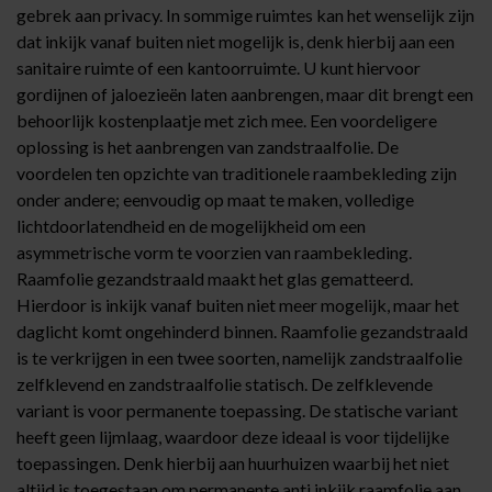
gebrek aan privacy. In sommige ruimtes kan het wenselijk zijn
dat inkijk vanaf buiten niet mogelijk is, denk hierbij aan een
sanitaire ruimte of een kantoorruimte. U kunt hiervoor
gordijnen of jaloezieën laten aanbrengen, maar dit brengt een
behoorlijk kostenplaatje met zich mee. Een voordeligere
oplossing is het aanbrengen van zandstraalfolie. De
voordelen ten opzichte van traditionele raambekleding zijn
onder andere; eenvoudig op maat te maken, volledige
lichtdoorlatendheid en de mogelijkheid om een
asymmetrische vorm te voorzien van raambekleding.
Raamfolie gezandstraald maakt het glas gematteerd.
Hierdoor is inkijk vanaf buiten niet meer mogelijk, maar het
daglicht komt ongehinderd binnen. Raamfolie gezandstraald
is te verkrijgen in een twee soorten, namelijk
zandstraalfolie
zelfklevend
en
zandstraalfolie statisch
. De zelfklevende
variant is voor permanente toepassing. De statische variant
heeft geen lijmlaag, waardoor deze ideaal is voor tijdelijke
toepassingen. Denk hierbij aan huurhuizen waarbij het niet
altijd is toegestaan om permanente
anti inkijk raamfolie
aan