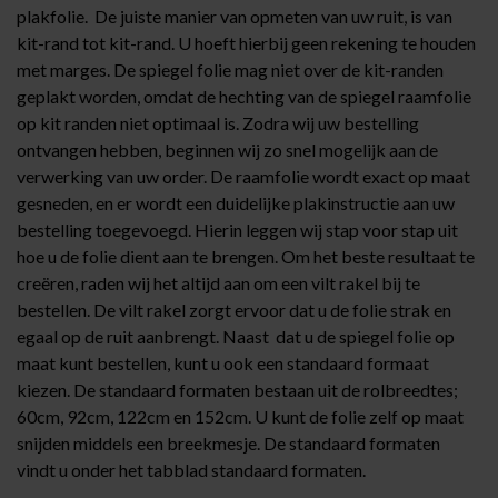
plakfolie. De juiste manier van opmeten van uw ruit, is van
kit-rand tot kit-rand. U hoeft hierbij geen rekening te houden
met marges. De spiegel folie mag niet over de kit-randen
geplakt worden, omdat de hechting van de spiegel raamfolie
op kit randen niet optimaal is. Zodra wij uw bestelling
ontvangen hebben, beginnen wij zo snel mogelijk aan de
verwerking van uw order. De raamfolie wordt exact op maat
gesneden, en er wordt een duidelijke plakinstructie aan uw
bestelling toegevoegd. Hierin leggen wij stap voor stap uit
hoe u de folie dient aan te brengen. Om het beste resultaat te
creëren, raden wij het altijd aan om een
vilt rakel
bij te
bestellen. De vilt rakel zorgt ervoor dat u de folie strak en
egaal op de ruit aanbrengt. Naast dat u de spiegel folie op
maat kunt bestellen, kunt u ook een standaard formaat
kiezen. De standaard formaten bestaan uit de rolbreedtes;
60cm, 92cm, 122cm en 152cm. U kunt de folie zelf op maat
snijden middels een breekmesje. De standaard formaten
vindt u onder het tabblad standaard formaten.