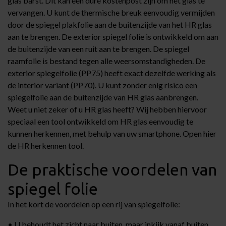
glas barst. Dit kan een dure kostenpost zijn om het glas te
vervangen. U kunt de thermische breuk eenvoudig vermijden
door de spiegel plakfolie aan de buitenzijde van het HR glas
aan te brengen. De exterior spiegel folie is ontwikkeld om aan
de buitenzijde van een ruit aan te brengen. De spiegel
raamfolie is bestand tegen alle weersomstandigheden. De
exterior spiegelfolie (PP75) heeft exact dezelfde werking als
de interior variant (PP70). U kunt zonder enig risico een
spiegelfolie aan de buitenzijde van HR glas aanbrengen.
Weet u niet zeker of u HR glas heeft? Wij hebben hiervoor
speciaal een tool ontwikkeld om HR glas eenvoudig te
kunnen herkennen, met behulp van uw smartphone. Open hier
de HR herkennen tool.
De praktische voordelen van
spiegel folie
In het kort de voordelen op een rij van spiegelfolie:
• U behoudt het zicht naar buiten, maar inkijk vanaf buiten