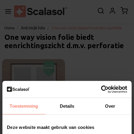
Home
Anti inkijk folie
One way vision (geperforeerde) raamfolie
One way vision folie biedt
eenrichtingszicht d.m.v. perforatie
Toestemming
Details
Over
Deze website maakt gebruik van cookies
Scalasol®