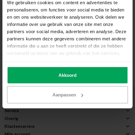
We gebruiken cookies om content en advertenties te
Privacy Folie | P1WV |
personaliseren, om functies voor social media te bieden
Wit | Eenrichtingszicht
en om ons websiteverkeer te analyseren. Ook delen we
Eenrichtingszicht (overdag)
informatie over uw gebruik van onze site met onze
Geperforeerde raamfolie
partners voor social media, adverteren en analyse. Deze
Montage: Buitenzijde glas
partners kunnen deze gegevens combineren met andere
informatie die u aan ze heeft verstrekt of die ze hebben
€19,50
verzameld op basis van uw gebruik van hun services.
Bekijk product
Akkoord
Aanpassen
Over Scalasol®
Toepassingen
Service
Overig
Klantenservice
Mijn account