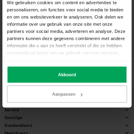
We gebruiken cookies om content en advertenties te
Sichtschutzfolie | PP40 |
Sichtschutzfolie | PP20 |
personaliseren, om functies voor social media te bieden
Weißen Milchglas
Sandstrahldesign weiß
effekt
en om ons websiteverkeer te analyseren. Ook delen we
Lässt das Tageslicht durch
Lässt das Tageslicht durch
informatie over uw gebruik van onze site met onze
Sichtschutz bei Tag und Nacht
Sichtschutz bei Tag und Nacht
partners voor social media, adverteren en analyse. Deze
Innenmontage
Innen- oder Außmontage
partners kunnen deze gegevens combineren met andere
informatie die u aan ze heeft verstrekt of die ze hebben
€14,23
€15,73
verzameld op basis van uw gebruik van hun services.
Zum Produkt
Zum Produkt
Akkoord
Aanpassen
Über Scalasol®
Anwendungen
Service
Sonstige
Kundendienst
Mein Konto