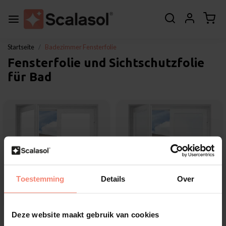
Startseite
Badezimmer Fensterfolie
Fensterfolie und Sichtschutzfolie
für Bad
Toestemming
Details
Over
Deze website maakt gebruik van cookies
Scalasol®
Scalasol®