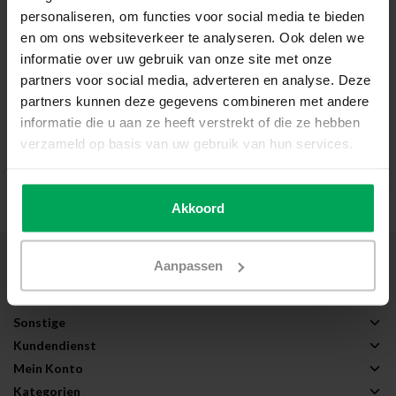
Weißen Milchglas
Sandstrahldesign weiß
personaliseren, om functies voor social media te bieden
effekt
en om ons websiteverkeer te analyseren. Ook delen we
Lässt das Tageslicht durch
Lässt das Tageslicht durch
Sichtschutz bei Tag und Nacht
Sichtschutz bei Tag und Nacht
informatie over uw gebruik van onze site met onze
Innenmontage
Innen- oder Außmontage
partners voor social media, adverteren en analyse. Deze
partners kunnen deze gegevens combineren met andere
€14,23
€15,73
informatie die u aan ze heeft verstrekt of die ze hebben
verzameld op basis van uw gebruik van hun services.
Zum Produkt
Zum Produkt
Akkoord
Über Scalasol®
Aanpassen
Anwendungen
Service
Sonstige
Kundendienst
Mein Konto
Kategorien