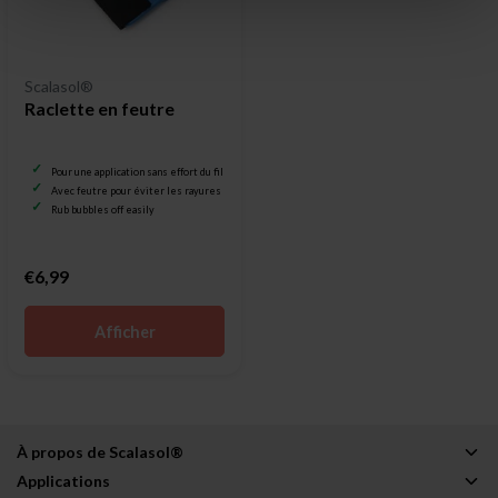
Scalasol®
Raclette en feutre
Pour une application sans effort du film pour vitrage
Avec feutre pour éviter les rayures
Rub bubbles off easily
€6,99
Afficher
À propos de Scalasol®
Applications