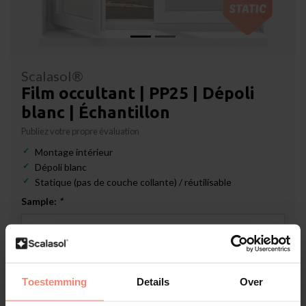
Scalasol®
Film occultant | PP25 | Dépoli
blanc | Échantillon
Publiez votre propre évaluation
Montage intérieur
Dépoli blanc
Statique (pas de couche collante) / réutilisable
Sample:
*
Disponible
Toestemming
Details
Over
€1,19