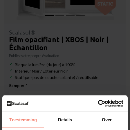
Scalasol®
Film opacifiant | XBOS | Noir |
Échantillon
Publiez votre propre évaluation
Bloque la lumière (du jour) à 100%
Intérieur Noir / Extérieur Noir
Statique (pas de couche collante) / réutilisable
Sample:
*
En rupture de stock
Toestemming
Details
Over
€1,19