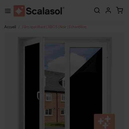
Accueil
Film opacifiant | XBOS | Noir | Échantillon
Page précédente
Page s