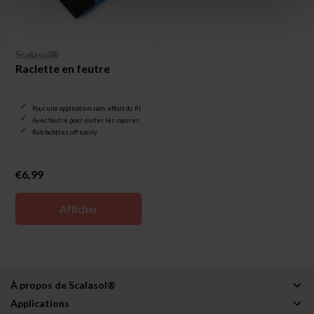
Scalasol®
Raclette en feutre
Pour une application sans effort du film pour vitrage
Avec feutre pour éviter les rayures
Rub bubbles off easily
€6,99
Afficher
À propos de Scalasol®
Applications