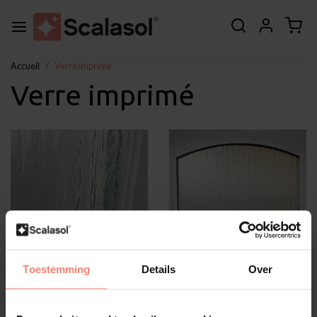
Accueil
Verre imprimé
Verre imprimé
Toestemming
Details
Over
Figuur glas - Voorbeeldfoto
Figuur glas - Voorbeeldfoto
1
2