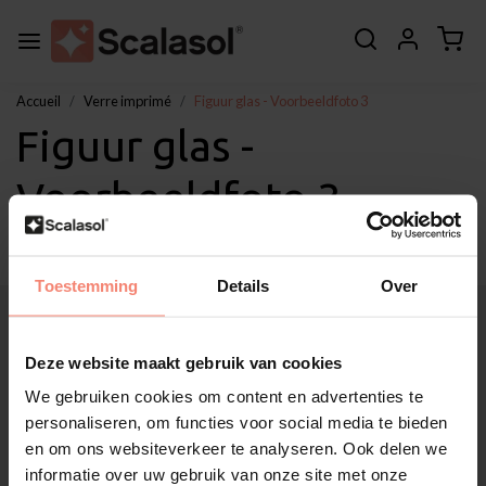
Accueil
Verre imprimé
Figuur glas - Voorbeeldfoto 3
Figuur glas -
Voorbeeldfoto 3
Toestemming
Details
Over
À propos de Scalasol®
Applications
Deze website maakt gebruik van cookies
Service
We gebruiken cookies om content en advertenties te
Autres
personaliseren, om functies voor social media te bieden
Soutien à la clientèle
en om ons websiteverkeer te analyseren. Ook delen we
Mon compte
informatie over uw gebruik van onze site met onze
Catégories