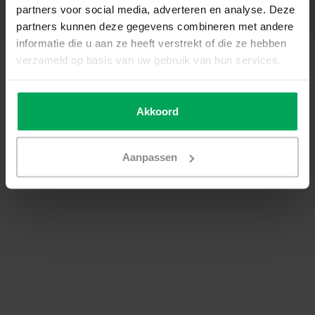
partners voor social media, adverteren en analyse. Deze
Coordonnées
partners kunnen deze gegevens combineren met andere
informatie die u aan ze heeft verstrekt of die ze hebben
© Copyright 2026 - SCALASOL® | Film pour vitre | Realisatie
Scalasol
verzameld op basis van uw gebruik van hun services.
Conditions générales de vente
|
Politique de confidentialité / Disclaimer
|
Sitemap
|
RSS Feed
Akkoord
Aanpassen