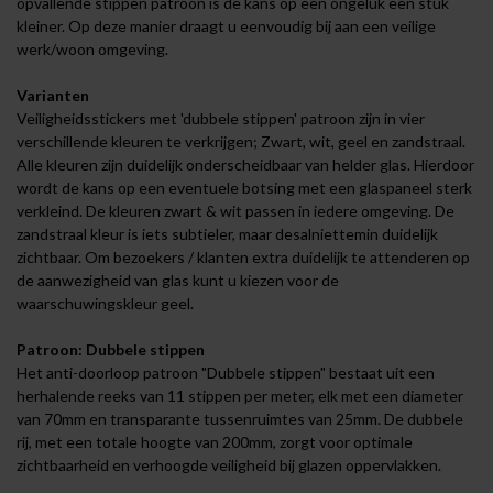
opvallende stippen patroon is de kans op een ongeluk een stuk
kleiner. Op deze manier draagt u eenvoudig bij aan een veilige
werk/woon omgeving.
Varianten
Veiligheidsstickers met 'dubbele stippen' patroon zijn in vier
verschillende kleuren te verkrijgen; Zwart, wit, geel en zandstraal.
Alle kleuren zijn duidelijk onderscheidbaar van helder glas. Hierdoor
wordt de kans op een eventuele botsing met een glaspaneel sterk
verkleind. De kleuren zwart & wit passen in iedere omgeving. De
zandstraal kleur is iets subtieler, maar desalniettemin duidelijk
zichtbaar. Om bezoekers / klanten extra duidelijk te attenderen op
de aanwezigheid van glas kunt u kiezen voor de
waarschuwingskleur geel.
Patroon: Dubbele stippen
Het anti-doorloop patroon "Dubbele stippen" bestaat uit een
herhalende reeks van 11 stippen per meter, elk met een diameter
van 70mm en transparante tussenruimtes van 25mm. De dubbele
rij, met een totale hoogte van 200mm, zorgt voor optimale
zichtbaarheid en verhoogde veiligheid bij glazen oppervlakken.