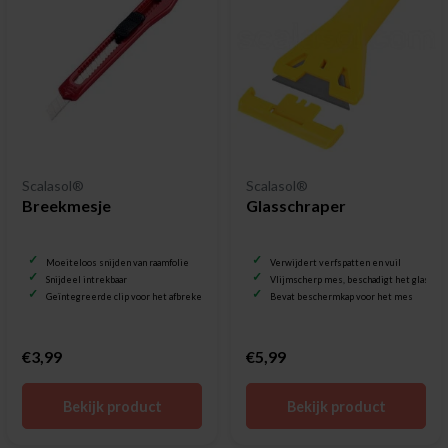
Scalasol®
Scalasol®
Breekmesje
Glasschraper
Moeiteloos snijden van raamfolie
Verwijdert verfspatten en vuil
Snijdeel intrekbaar
Vlijmscherp mes, beschadigt het glas nie
Geïntegreerde clip voor het afbreken van botte mesjes
Bevat beschermkap voor het mes
€3,99
€5,99
Bekijk product
Bekijk product