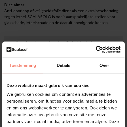
Disclaimer
Anti-doorloop of veiligheidsfolie dient als een extra bescherming
tegen letsel. SCALASOL® is nooit aansprakelijk te stellen voor
glasschade, letselschade en de daaruit opvolgende kosten.
Regelgeving omtrent veiligheidsstickers voor
glas in openbare gebouwen
Volgens NEN 3569 en het Bouwbesluit moeten glazen deuren
Toestemming
Details
Over
en wanden in openbare ruimtes duidelijk zichtbaar zijn om
botsingen te voorkomen. Veiligheidsstickers of anti-doorloop
folie zijn verplicht op een hoogte van 85-100 cm en 140-160 cm.
Dit draagt bij aan de veiligheid, voorkomt ongelukken en voldoet
Deze website maakt gebruik van cookies
aan de Arbowetgeving. Voorkom aansprakelijkheid en vergroot
We gebruiken cookies om content en advertenties te
de veiligheid met professionele glasmarkering.
personaliseren, om functies voor social media te bieden
en om ons websiteverkeer te analyseren. Ook delen we
informatie over uw gebruik van onze site met onze
Montage
partners voor social media, adverteren en analyse. Deze