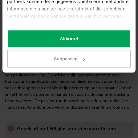
partners kunnen deze gegevens combineren met andere
informatie die u aan ze heeft verstrekt of die ze hebben
Voorbereiding
verzameld op basis van uw gebruik van hun services.
Voordat u begint met het aanbrengen van de veiligheidsstickers
dient u eerst de nodige voorbereidingen te treffen. U dient het
glas grondig te reinigen met
SCALASOL® TO-PREPARE
en de
SCALASOL® glaskrabber
.
Akkoord
Montage van 'ruiten' signalering stickers
De montage van signalering stickers is heel goed zelf te doen met
Aanpassen
behulp van onze duidelijke plakinstructie. De plakinstructie wordt
standaard bijgeleverd. De signalering stickers worden geleverd op
een papieren backing. De stickers zijn geappliceerd met een
transparante applicatiefolie, hierdoor blijven de patronen tijdens
het aanbrengen van de folie altijd perfect op positie staan. U hoeft
enkel het vel op positie te hangen en daarna de papieren backing
te verwijderen. De plakinstructie wordt versterkt door duidelijke
illustraties. Anti-doorloop veiligheidsstickers brengt u droog aan.
Gevelruit met HR glas voorzien van stickers