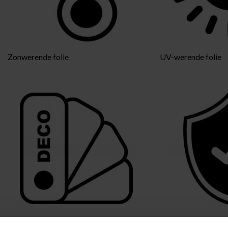
Zonwerende folie
UV-werende folie
Decoratieve folie
Veiligheidsfolie