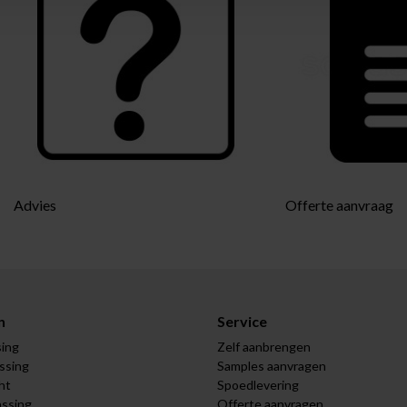
Advies
Offerte aanvraag
n
Service
sing
Zelf aanbrengen
assing
Samples aanvragen
ht
Spoedlevering
assing
Offerte aanvragen