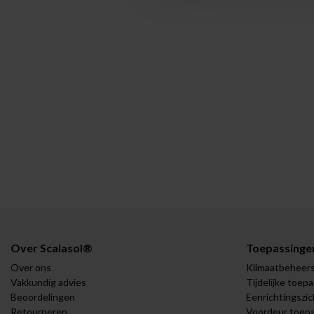
Over Scalasol®
Toepassinge
Over ons
Klimaatbeheer
Vakkundig advies
Tijdelijke toep
Beoordelingen
Eenrichtingszic
Retourneren
Voordeur toep