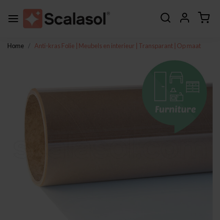
Home
Anti-kras Folie | Meubels en interieur | Transparant | Op maat