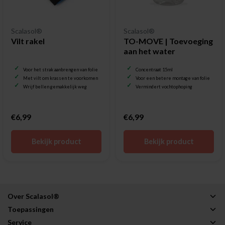
Scalasol®
Scalasol®
Vilt rakel
TO-MOVE | Toevoeging
aan het water
Voor het strak aanbrengen van folie
Concentraat 15ml
Met vilt om krassen te voorkomen
Voor een betere montage van folie
Wrijf bellen gemakkelijk weg
Vermindert vochtophoping
€6,99
€6,99
Bekijk product
Bekijk product
Over Scalasol®
Toepassingen
Service