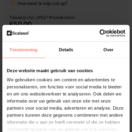
Hoe meet ik mijn ruit op?
Totaalprijs (Incl. 21% BTW & Snijkosten):
€50,00
Inclusief Scalasol® ZekerMonteren Garantie
Levertijd: 1-3 werkdagen
Toestemming
Details
Over
Aantal
-
+
Deze website maakt gebruik van cookies
In winkelwagen
We gebruiken cookies om content en advertenties te
personaliseren, om functies voor social media te bieden
en om ons websiteverkeer te analyseren. Ook delen we
Hoge klantenbeoordeling: 4.6 van 5
informatie over uw gebruik van onze site met onze
Achteraf betaling mogelijk met Klarna
partners voor social media, adverteren en analyse. Deze
partners kunnen deze gegevens combineren met andere
1-3 werkdagen levertijd
informatie die u aan ze heeft verstrekt of die ze hebben
Meer informatie?
Neem contact met ons op
verzameld op basis van uw gebruik van hun services.