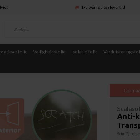
dvies
1-3 werkdagen levertijd
ratieve folie
Veiligheidsfolie
Isolatie folie
Verduisteringsfol
Op maa
Scalaso
Anti-k
Trans
Schrijf je ei