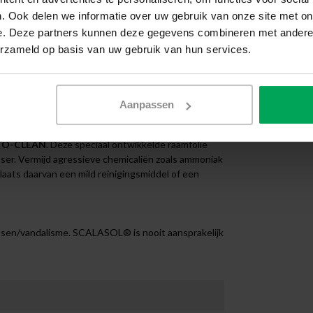
. Ook delen we informatie over uw gebruik van onze site met on
e. Deze partners kunnen deze gegevens combineren met andere i
 katten nagels. Daarnaast wordt de folie veel
erzameld op basis van uw gebruik van hun services.
las vaak doelbewust wordt bekrast met bijvoorbeeld
as tegen dergelijke beschadigingen. Dankzij de
 het vrijwel onmogelijk is om schade aan het glas
Aanpassen
TO-CLEAN
. Deze speciaal ontwikkelde raamfolie
sser. Vermijd agressieve chemicaliën zoals ammoniak
laats daarvan een mild reinigingsmiddel of een
rassen/vandalisme. SCALASOL® is nooit aansprakelijk