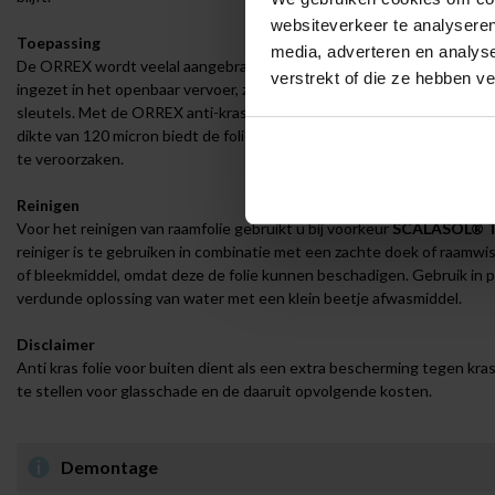
websiteverkeer te analyseren
Toepassing
media, adverteren en analys
De ORREX wordt veelal aangebracht ter bescherming tegen honden of
verstrekt of die ze hebben v
ingezet in het openbaar vervoer, zoals bushokjes en stations, waar g
sleutels. Met de ORREX anti-kras folie voor buiten beschermt u uw gl
dikte van 120 micron biedt de folie een stevige bescherming, waardoor
te veroorzaken.
Reinigen
Voor het reinigen van raamfolie gebruikt u bij voorkeur
SCALASOL® 
reiniger is te gebruiken in combinatie met een zachte doek of raamwi
of bleekmiddel, omdat deze de folie kunnen beschadigen. Gebruik in p
verdunde oplossing van water met een klein beetje afwasmiddel.
Disclaimer
Anti kras folie voor buiten dient als een extra bescherming tegen k
te stellen voor glasschade en de daaruit opvolgende kosten.
Demontage