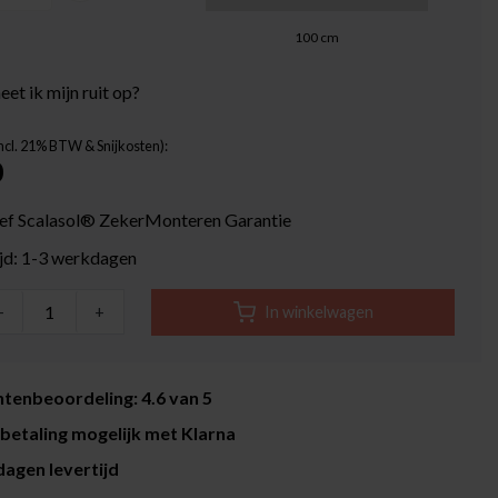
100
cm
et ik mijn ruit op?
Incl. 21% BTW & Snijkosten):
0
ief Scalasol® ZekerMonteren Garantie
ijd: 1-3 werkdagen
-
+
In winkelwagen
tenbeoordeling: 4.6 van 5
betaling mogelijk met Klarna
agen levertijd