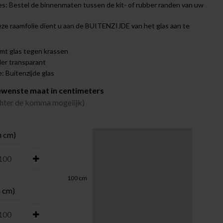
s: Bestel de binnenmaten tussen de kit- of rubber randen van uw
eze raamfolie dient u aan de BUITENZIJDE van het glas aan te
mt glas tegen krassen
er transparant
 Buitenzijde glas
ewenste maat in centimeters
achter de komma mogelijk)
n cm)
100
cm
n cm)