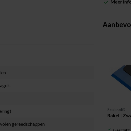
Meer inf
Aanbevo
ten
nagels
Scalasol®
ering)
Rakel | Zw
bevolen gereedschappen
Geschikt 