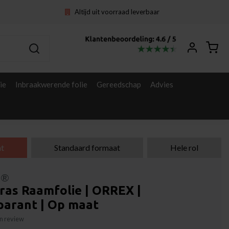
Altijd uit voorraad leverbaar
ie
Inbraakwerende folie
Gereedschap
Advies
t
Standaard formaat
Hele rol
l®
ras Raamfolie | ORREX |
parant | Op maat
gen review