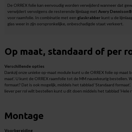
De ORREX folie kan eenvoudig worden verwijderd wanneer dat gewens
verwijdert vervolgens de resterende lijmlaag met
Avery Dennison®
voor raamfolie. In combinatie met een
glaskrabber
kunt u de lijmla
glas weer in zijn oorspronkelijke, onbeschadigde staat verkeert.
Op maat, standaard of per ro
Verschillende opties
Dankzij onze unieke op-maat module kunt u de ORREX folie op maat be
maat’. U kunt de ORREX raamfolie tot de MM nauwkeurig bestellen. W
formaat? Dat is ook mogelijk, middels het tabblad ‘Standaard formaat’
liever per rol wilt bestellen kunt u dit doen middels het tabblad ‘Hele 
Montage
Voorbereiding