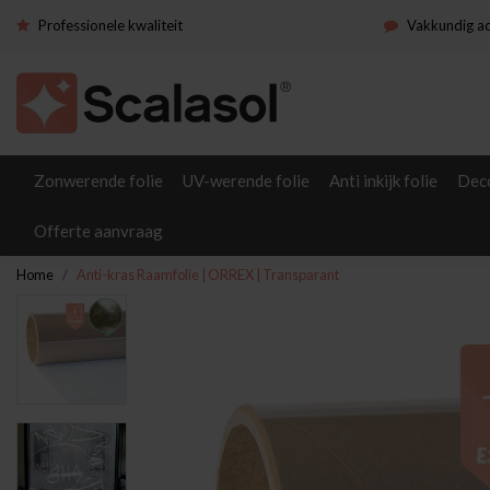
Professionele kwaliteit
Vakkundig a
Zonwerende folie
UV-werende folie
Anti inkijk folie
Deco
Offerte aanvraag
Home
Anti-kras Raamfolie | ORREX | Transparant