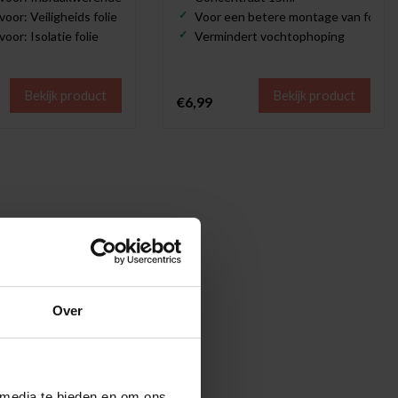
oor: Veiligheids folie
Voor een betere montage van folie
oor: Isolatie folie
Vermindert vochtophoping
Bekijk product
Bekijk product
€6,99
Over
 media te bieden en om ons