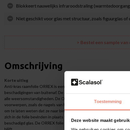
Blokkeert nauwelijks infraroodstraling (warmtedoorgang
Niet geschikt voor glas met structuur, zoals figuurglas of
> Bestel een sample va
Omschrijving
Korte uitleg
Anti-kras raamfolie ORREX is een beschermende raamfolie voor buite
beschadigingen van buitenaf. De ORREX is speciaal ontwikkeld voor ou
alle weersomstandigheden. De ORREX is perfect geschikt voor rame
Toestemming
voorwerpen, zoals de nagels van honden of katten. Honden en katten
om te laten weten dat ze naar binnen willen. De ORREX voorkomt dat 
zich in de folie bevinden in plaats van in het glas. Hierdoor bespaart 
Deze website maakt gebruik
beschadigd glas.
De ORREX folie is transparant, wat betekent dat het
blijft.
We gebruiken cookies om cont