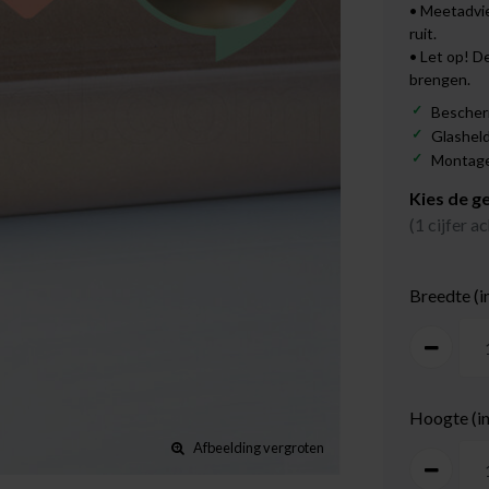
• Meetadvie
ruit.
• Let op! D
brengen.
Bescher
Glasheld
Montage:
Kies de g
(1 cijfer 
Breedte (i
Hoogte (i
Afbeelding vergroten