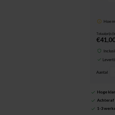
Hoe me
Totaalprijs (
€41,0
Inclus
Levert
Aantal
Hoge klan
Achteraf 
1-3 werkd