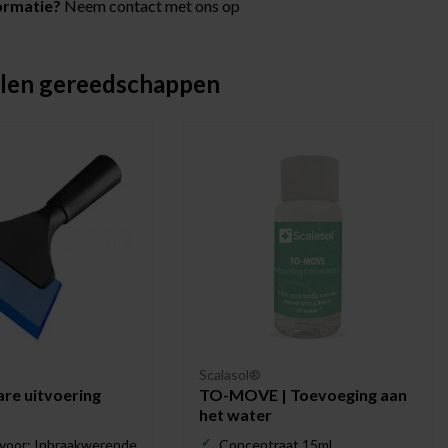
ormatie?
Neem contact met ons op
len gereedschappen
Scalasol®
are uitvoering
TO-MOVE | Toevoeging aan
het water
voor: Inbraakwerende folie
Concentraat 15ml