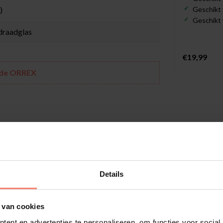
)
Geschikt v
Geschikt v
 draadglas
€19,99
n de ORREX
n. De folie beschermt tegen krassen en
tdoor gebruik. Hierdoor is de folie bestand tegen
n die in contact kunnen komen met scherpe
Details
 hebben de neiging om tegen het glas te krabben
het glas zelf bekrast wordt, doordat de krassen
u aanzienlijk op de kosten voor het vervangen van
 van cookies
 zicht zowel van binnen als van buiten ongewijzigd
ent en advertenties te personaliseren, om functies voor social