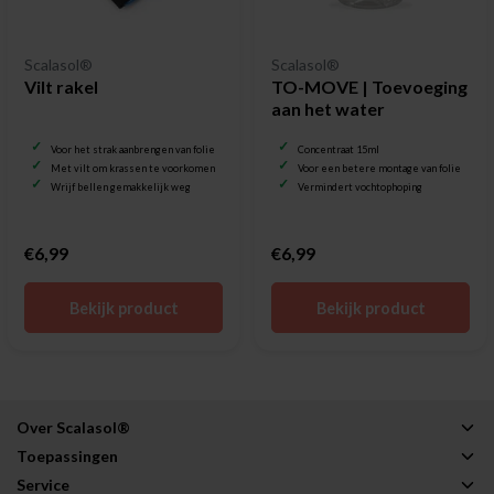
Scalasol®
Scalasol®
Vilt rakel
TO-MOVE | Toevoeging
aan het water
Voor het strak aanbrengen van folie
Concentraat 15ml
Met vilt om krassen te voorkomen
Voor een betere montage van folie
Wrijf bellen gemakkelijk weg
Vermindert vochtophoping
€6,99
€6,99
Bekijk product
Bekijk product
Over Scalasol®
Toepassingen
Service