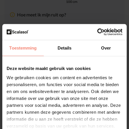
100
cm
Hoe meet ik mijn ruit op?
Totaalprijs (Incl. 21% BTW & Snijkosten):
€30,00
Inclusief Scalasol® ZekerMonteren Garantie
Toestemming
Details
Over
Levertijd: 1-3 werkdagen
Deze website maakt gebruik van cookies
Aantal
-
+
We gebruiken cookies om content en advertenties te
personaliseren, om functies voor social media te bieden
In winkelwagen
en om ons websiteverkeer te analyseren. Ook delen we
informatie over uw gebruik van onze site met onze
partners voor social media, adverteren en analyse. Deze
Hoge klantenbeoordeling: 4.6 van 5
partners kunnen deze gegevens combineren met andere
Achteraf betaling mogelijk met Klarna
informatie die u aan ze heeft verstrekt of die ze hebben
verzameld op basis van uw gebruik van hun services.
1-3 werkdagen levertijd