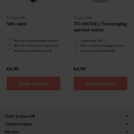
Scalasol®
Scalasol®
Vilt rakel
TO-MOVE | Toevoeging
aan het water
Voor het strak aanbrengen van folie
Concentraat 15ml
Met vilt om krassen te voorkomen
Voor een betere montage van folie
Wrijf bellen gemakkelijk weg
Vermindert vochtophoping
€6,99
€6,99
Bekijk product
Bekijk product
Over Scalasol®
Toepassingen
Service