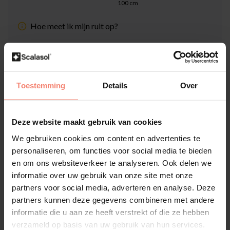
100
cm
Hoe meet ik mijn ruit op?
Totaalprijs (Incl. 21% BTW & Snijkosten):
€31,00
Inclusief Scalasol® ZekerMonteren Garantie
Toestemming
Details
Over
Levertijd: 1-3 werkdagen
Deze website maakt gebruik van cookies
Aantal
-
+
We gebruiken cookies om content en advertenties te
personaliseren, om functies voor social media te bieden
In winkelwagen
en om ons websiteverkeer te analyseren. Ook delen we
informatie over uw gebruik van onze site met onze
partners voor social media, adverteren en analyse. Deze
Hoge klantenbeoordeling: 4.6 van 5
partners kunnen deze gegevens combineren met andere
Achteraf betaling mogelijk met Klarna
informatie die u aan ze heeft verstrekt of die ze hebben
verzameld op basis van uw gebruik van hun services.
1-3 werkdagen levertijd