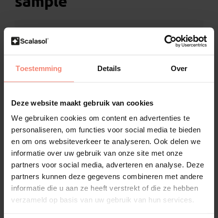
sample
Bekijk de sample van de QVJ eerst rustig vóórdat
u een definitieve bestelling plaatst
U weet 100% zeker of het product bij uw wensen
Toestemming
Details
Over
past, dankzij de meegeleverde sample
Inclusief speciale bevestigingsstickers om de
Deze website maakt gebruik van cookies
sample eenvoudig op het glas te plaatsen
We gebruiken cookies om content en advertenties te
De sample wordt standaard geleverd in A5-
personaliseren, om functies voor social media te bieden
formaat
en om ons websiteverkeer te analyseren. Ook delen we
informatie over uw gebruik van onze site met onze
Alle specificaties van de QVJ worden
partners voor social media, adverteren en analyse. Deze
overzichtelijk bijgevoegd
partners kunnen deze gegevens combineren met andere
informatie die u aan ze heeft verstrekt of die ze hebben
verzameld op basis van uw gebruik van hun services.
Omschrijving