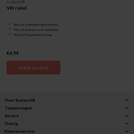
Scalasol®
Vilt rakel
Voor het strak aanbrengen van folie
Met vilt om krassen te voorkomen
Wrijf bellen gemakkelijk weg
€6,99
Bekijk product
Over Scalasol®
Toepassingen
Service
Overig
Klantenservice