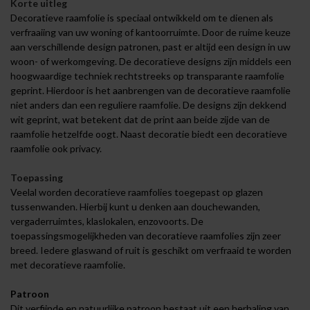
Korte uitleg
Decoratieve raamfolie is speciaal ontwikkeld om te dienen als
verfraaiing van uw woning of kantoorruimte. Door de ruime keuze
aan verschillende design patronen, past er altijd een design in uw
woon- of werkomgeving. De decoratieve designs zijn middels een
hoogwaardige techniek rechtstreeks op transparante raamfolie
geprint. Hierdoor is het aanbrengen van de decoratieve raamfolie
niet anders dan een reguliere raamfolie. De designs zijn dekkend
wit geprint, wat betekent dat de print aan beide zijde van de
raamfolie hetzelfde oogt. Naast decoratie biedt een decoratieve
raamfolie ook privacy.
Toepassing
Veelal worden decoratieve raamfolies toegepast op glazen
tussenwanden. Hierbij kunt u denken aan douchewanden,
vergaderruimtes, klaslokalen, enzovoorts. De
toepassingsmogelijkheden van decoratieve raamfolies zijn zeer
breed. Iedere glaswand of ruit is geschikt om verfraaid te worden
met decoratieve raamfolie.
Patroon
Dit verfijnde en natuurlijke patroon bestaat uit een herhaling van