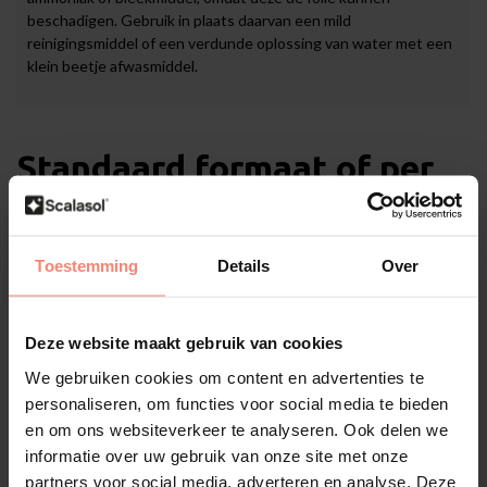
beschadigen. Gebruik in plaats daarvan een mild
reinigingsmiddel of een verdunde oplossing van water met een
klein beetje afwasmiddel.
Standaard formaat of per
rol bestellen
Verschillende opties
Toestemming
Details
Over
U kunt de ELDR9 in verschillende standaardformaten bestellen,
zodat u een formaat kunt kiezen dat het dichtst bij de afmetingen
van uw ruit komt. Dit kan eenvoudig via het tabblad 'Standaard
Deze website maakt gebruik van cookies
formaat'. Heeft u een groot project en geeft u de voorkeur aan het
We gebruiken cookies om content en advertenties te
bestellen van de ELDR9 per rol? Dan kunt u deze via het tabblad
'Hele rol' bestellen. De ELDR9 is verkrijgbaar op een rol met een
personaliseren, om functies voor social media te bieden
afmeting van 152 cm × 30 meter.
en om ons websiteverkeer te analyseren. Ook delen we
informatie over uw gebruik van onze site met onze
partners voor social media, adverteren en analyse. Deze