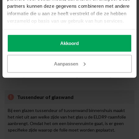
Montage
partners kunnen deze gegevens combineren met andere
informatie die u aan ze heeft verstrekt of die ze hebben
verzameld op basis van uw gebruik van hun services.
Voorbereiding
Voordat u begint met het aanbrengen van de ELDR9 dient u eerst
de nodige voorbereidingen te treffen. U dient het glas grondig te
reinigen met
SCALASOL® TO-PREPARE
en de
SCALASOL®
Akkoord
glaskrabber
.
Montage binnenzijde glas
Aanpassen
De ELDR9 wordt aangebracht aan de binnenzijde van het raam. De
ELDR9 is geschikt voor alle type vlak glas, inclusief HR glas.
Tussendeur of glaswand
Bij een glazen tussendeur of tussenwand binnenshuis maakt
het niet uit aan welke zijde van het glas u de ELDR9-raamfolie
aanbrengt. Omdat het om een binnenruimte gaat, is er geen
specifieke zijde waarop de folie moet worden geplaatst.