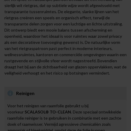
sierlijk wit rietgras, dat op subtiele wijze wordt afgewisseld met
transparante tussenruimtes. De elegante, slanke lijnen van het
rietgras creëren een speels en organisch effect, terwijl de
transparante delen zorgen voor een luchtige en lichte uitstraling.
Dit ontwerp biedt een mooie balans tussen afscherming en
openheid, waardoor het ideaal is voor ruimtes waar zowel privacy
als een decoratieve toevoeging gewenst is. De natuurlijke vorm
van het rietgraspatroon past perfect in moderne interieurs,
wellnessruimtes, kantoren en commerciële omgevingen waarin een
rustgevende en stijlvolle sfeer wordt nagestreefd. Bovendien
draagt het bij aan de zichtbaarheid van glazen oppervlakken, wat de
veiligheid verhoogt en het risico op botsingen vermindert.
Reinigen
Voor het reinigen van raamfolie gebruikt u bij
voorkeur
SCALASOL® TO-CLEAN
. Deze speciaal ontwikkelde
raamfolie reiniger is te gebruiken in combinatie met een zachte
doek of raamwisser. Vermijd agressieve chemicaliën zoals
ammoniak of bleekmiddel, omdat deze de folie kunnen