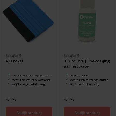
Scalasol®
Scalasol®
Vilt rakel
TO-MOVE | Toevoeging
aan het water
Voor het strak aanbrengen van folie
Concentraat 15ml
Met vilt om krassen te voorkomen
Voor een betere montage van folie
Wrijf bellen gemakkelijk weg
Vermindert vochtophoping
€6,99
€6,99
Bekijk product
Bekijk product