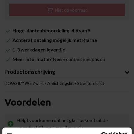
Niet op voorraad
Hoge klantenbeoordeling: 4.6 van 5
Achteraf betaling mogelijk met Klarna
1-3 werkdagen levertijd
Meer informatie?
Neem contact met ons op
Productomschrijving
DOWSIL™ 995 Zwart - Afdichtingskit / Structurele kit
Voordelen
Helpt voorkomen dat het glas loskomt uit de
sponning bij hoge impactenergie