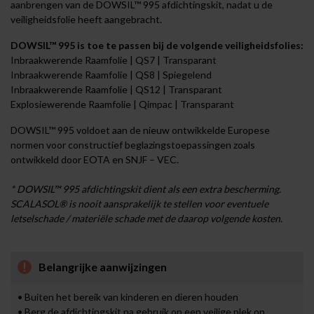
aanbrengen van de DOWSIL™ 995 afdichtingskit, nadat u de
veiligheidsfolie heeft aangebracht.
DOWSIL™ 995 is toe te passen bij de volgende veiligheidsfolies:
Inbraakwerende Raamfolie | QS7 | Transparant
Inbraakwerende Raamfolie | QS8 | Spiegelend
Inbraakwerende Raamfolie | QS12 | Transparant
Explosiewerende Raamfolie | Qimpac | Transparant
DOWSIL™ 995 voldoet aan de nieuw ontwikkelde Europese
normen voor constructief beglazingstoepassingen zoals
ontwikkeld door EOTA en SNJF – VEC.
* DOWSIL™ 995 afdichtingskit dient als een extra bescherming.
SCALASOL® is nooit aansprakelijk te stellen voor eventuele
letselschade / materiële schade met de daarop volgende kosten.
Belangrijke aanwijzingen
• Buiten het bereik van kinderen en dieren houden
• Berg de afdichtingskit na gebruik op een veilige plek op