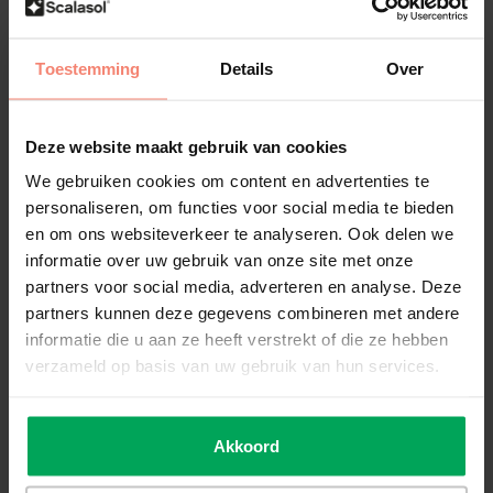
Biedt een ultra sterke hechting tussen glas i.c.m.
veiligheidsfolie en de glassponning
Toestemming
Details
Over
Industriële kit met hoge treksterkte / flexibiliteit
Deze website maakt gebruik van cookies
Eén tube DOWSIL™ 995 is goed voor 35 strekkende
meter
We gebruiken cookies om content en advertenties te
personaliseren, om functies voor social media te bieden
Eenvoudig zelf aan te brengen met een regulier kit
en om ons websiteverkeer te analyseren. Ook delen we
pistool
informatie over uw gebruik van onze site met onze
partners voor social media, adverteren en analyse. Deze
partners kunnen deze gegevens combineren met andere
Omschrijving
informatie die u aan ze heeft verstrekt of die ze hebben
verzameld op basis van uw gebruik van hun services.
Korte uitleg
De speciale afdichtingskit DOWSIL™ 995 is oersterk en
veerkrachtig. DOWSIL™ 995 is de meest gekozen afdichtingskit
Akkoord
voor veiligheidsfolies. De kit werkt namelijk als een verbinding
tussen het glas i.c.m. veiligheidsfolie en het kozijn / sponning. Deze