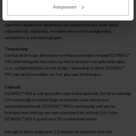
manier van verbinding helpt voorkomen dat het glas i.c.m.
Aanpassen
veiligheidsfolie bij een hoge impact in zijn geheel uit het kozijn los
komt. DOWSIL™ 995 kit heeft een zeer hoge treksterkte is
daardoor ideaal voor absorptie van impactenergie zoals deze
vrijkomen bij; explosies, extreme weersomstandigheden,
vandalisme & inbraakpogingen.
Toepassing
Dankzij deze hoge absorptie van impactenergie verlaagt DOWSIL™
995 afdichtingskit het risico op het loskomen van gebroken glas
i.c.m. veiligheidsfolie uit het kozijn / sponning. U dient DOWSIL™
995 aan de binnenzijde van het glas aan te brengen.
Gebruik
DOWSIL™ 995 is ook geschikt voor buitengebruik. De kit is namelijk
UV-bestendig en biedt hoge prestaties over een breed
temperatuurbereik. DOWSIL™ 995 is eenvoudig zelf aan te
brengen met behulp van een standaard kit pistool. Eén tube
DOWSIL™ 995 is goed voor 35 strekkende meter.
Let op:
U dient ongeveer 1-2 weken te wachten met het