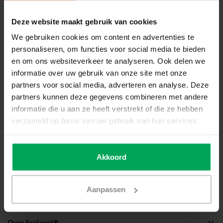
Item:
Download:
Bestandsextensie:
Deze website maakt gebruik van cookies
Klik hier om de
We gebruiken cookies om content en advertenties te
P1WV
garantiebepaling te
personaliseren, om functies voor social media te bieden
downloaden.
en om ons websiteverkeer te analyseren. Ook delen we
informatie over uw gebruik van onze site met onze
Verwerkings-/montageadvies
partners voor social media, adverteren en analyse. Deze
Alle producten moeten worden gemonteerd volgens de
partners kunnen deze gegevens combineren met andere
officiële SCALASOL® raamfolie plakinstructie
.
informatie die u aan ze heeft verstrekt of die ze hebben
Worden onze handleidingen en instructies niet gevolgd, dan
verzameld op basis van uw gebruik van hun services.
kan er geen aanspraak gemaakt worden op garantie.
Schade door derden of stormschade aan SCALASOL®
Akkoord
producten valt niet onder onze garantie.
Als uw product schade heeft opgelopen door een derden of
een storm, neem dan contact op met uw verzekering.
Aanpassen
Over Scalasol®