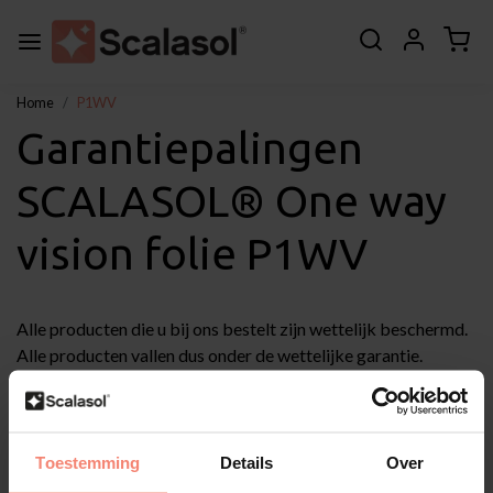
Home
P1WV
Garantiepalingen
SCALASOL® One way
vision folie P1WV
Alle producten die u bij ons bestelt zijn wettelijk beschermd.
Alle producten vallen dus onder de wettelijke garantie.
De wettelijke garantie houdt in dat een product is of moet
doen wat de consument er redelijkerwijs van mag
verwachten.
Toestemming
Details
Over
Garantiebepalingen SCALASOL® P1WV: