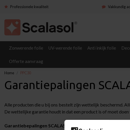
Professionele kwaliteit
Vakkundig a
Zonwerende folie
UV-werende folie
Anti inkijk folie
Deco
Offerte aanvraag
Home
PPC30
Garantiepalingen SCAL
Alle producten die u bij ons bestelt zijn wettelijk beschermd. Al
De wettelijke garantie houdt in dat een product is of moet doe
Garantiebepalingen SCALASOL® PPC30: