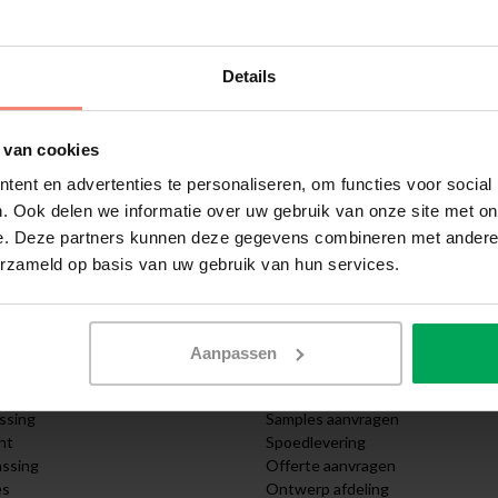
wnloaden.
Details
le SCALASOL® raamfolie plakinstructie
.
 van cookies
n er geen aanspraak gemaakt worden op garantie.
ent en advertenties te personaliseren, om functies voor social
. Ook delen we informatie over uw gebruik van onze site met on
alt niet onder onze garantie.
e. Deze partners kunnen deze gegevens combineren met andere i
 storm, neem dan contact op met uw verzekering.
erzameld op basis van uw gebruik van hun services.
Aanpassen
n
Service
sing
Zelf aanbrengen
assing
Samples aanvragen
ht
Spoedlevering
assing
Offerte aanvragen
es
Ontwerp afdeling