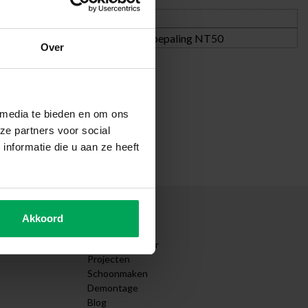
Bestandsextensie:
Over
 media te bieden en om ons
ze partners voor social
nformatie die u aan ze heeft
Akkoord
Overig
Montagepartner
Projecten
Schoonmaken
Demontage
Blog