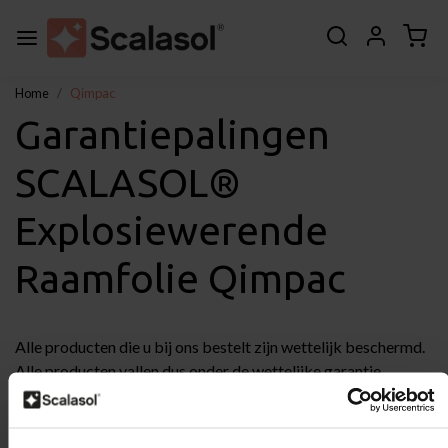
Home
Qimpac
Garantiepalingen
SCALASOL®
Explosiewerende
Raamfolie Qimpac
Alle producten die u bij ons bestelt zijn wettelijk beschermd.
Alle producten vallen dus onder de wettelijke garantie.
De wettelijke garantie houdt in dat een product is of moet
doen wat de consument er redelijkerwijs van mag
verwachten.