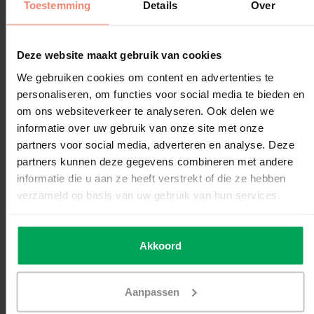
Toestemming
Details
Over
Garantiebepalingen SCALASOL® Qimpac:
Deze website maakt gebruik van cookies
Productsoort:
Item:
Download:
Bestandsextensie
We gebruiken cookies om content en advertenties te
Klik hier om de
Explosiewerende
personaliseren, om functies voor social media te bieden en
Qimpac
garantiebepaling
raamfolie
om ons websiteverkeer te analyseren. Ook delen we
te downloaden.
informatie over uw gebruik van onze site met onze
partners voor social media, adverteren en analyse. Deze
Verwerkings-/montageadvies
partners kunnen deze gegevens combineren met andere
Alle producten moeten worden gemonteerd volgens de
informatie die u aan ze heeft verstrekt of die ze hebben
officiële SCALASOL® raamfolie plakinstructie
.
verzameld op basis van uw gebruik van hun services.
Worden onze handleidingen en instructies niet gevolgd, dan
kan er geen aanspraak gemaakt worden op garantie.
Schade door derden of stormschade aan SCALASOL®
Akkoord
producten valt niet onder onze garantie.
Als uw product schade heeft opgelopen door een derden of
Aanpassen
een storm, neem dan contact op met uw verzekering.