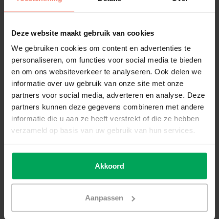
Garantiebepalingen SCALASOL® QS8:
Deze website maakt gebruik van cookies
Productsoort:
Item:
Download:
Bestandsextensie:
We gebruiken cookies om content en advertenties te
Klik hier om de
personaliseren, om functies voor social media te bieden
Inbraakwerende
QS8
garantiebepaling
en om ons websiteverkeer te analyseren. Ook delen we
raamfolie
te downloaden.
informatie over uw gebruik van onze site met onze
partners voor social media, adverteren en analyse. Deze
Verwerkings-/montageadvies
partners kunnen deze gegevens combineren met andere
Alle producten moeten worden gemonteerd volgens de
informatie die u aan ze heeft verstrekt of die ze hebben
officiële SCALASOL® raamfolie plakinstructie
.
verzameld op basis van uw gebruik van hun services.
Worden onze handleidingen en instructies niet gevolgd, dan
kan er geen aanspraak gemaakt worden op garantie.
Akkoord
Schade door derden of stormschade aan SCALASOL®
producten valt niet onder onze garantie.
Als uw product schade heeft opgelopen door een derden of
Aanpassen
een storm, neem dan contact op met uw verzekering.