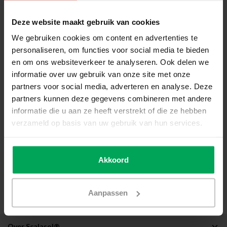
Item:
Download:
Bestandsextensie:
Deze website maakt gebruik van cookies
Klik hier om de
We gebruiken cookies om content en advertenties te
SGP95
garantiebepaling te
personaliseren, om functies voor social media te bieden
downloaden.
en om ons websiteverkeer te analyseren. Ook delen we
informatie over uw gebruik van onze site met onze
Verwerkings-/montageadvies
partners voor social media, adverteren en analyse. Deze
Alle producten moeten worden gemonteerd volgens de
partners kunnen deze gegevens combineren met andere
officiële SCALASOL® raamfolie plakinstructie
.
informatie die u aan ze heeft verstrekt of die ze hebben
Worden onze handleidingen en instructies niet gevolgd, dan
verzameld op basis van uw gebruik van hun services.
kan er geen aanspraak gemaakt worden op garantie.
Schade door derden of stormschade aan SCALASOL®
Akkoord
producten valt niet onder onze garantie.
Als uw product schade heeft opgelopen door een derden of
een storm, neem dan contact op met uw verzekering.
Aanpassen
Over Scalasol®