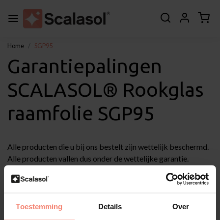
Home
SGP95
Garantiepalingen
SCALASOL® Rookglas
raamfolie SGP95
Alle producten die u bij ons bestelt zijn wettelijk beschermd.
Alle producten vallen dus onder de wettelijke garantie.
De wettelijke garantie houdt in dat een product is of moet
doen wat de consument er redelijkerwijs van mag
verwachten.
Toestemming
Details
Over
Garantiebepalingen SCALASOL® SGP95: