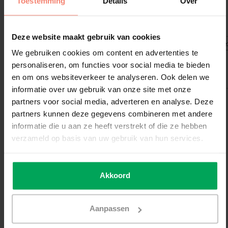
Toestemming
Details
Over
Garantiebepalingen SCALASOL® SPM50E:
Deze website maakt gebruik van cookies
Productsoort:
Item:
Download:
Bestandsextensie
We gebruiken cookies om content en advertenties te
Klik hier om de
Zonwerende
personaliseren, om functies voor social media te bieden
SPM50E
garantiebepaling
raamfolie
en om ons websiteverkeer te analyseren. Ook delen we
te downloaden.
informatie over uw gebruik van onze site met onze
partners voor social media, adverteren en analyse. Deze
Verwerkings-/montageadvies
partners kunnen deze gegevens combineren met andere
Alle producten moeten worden gemonteerd volgens de
informatie die u aan ze heeft verstrekt of die ze hebben
officiële SCALASOL® raamfolie plakinstructie
.
verzameld op basis van uw gebruik van hun services.
Worden onze handleidingen en instructies niet gevolgd, dan
kan er geen aanspraak gemaakt worden op garantie.
Schade door derden of stormschade aan SCALASOL®
Akkoord
producten valt niet onder onze garantie.
Als uw product schade heeft opgelopen door een derden of
Aanpassen
een storm, neem dan contact op met uw verzekering.