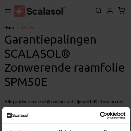
Home
SPM50E
Garantiepalingen
SCALASOL®
Zonwerende raamfolie
SPM50E
Alle producten die u bij ons bestelt zijn wettelijk beschermd.
Alle producten vallen dus onder de wettelijke garantie.
De wettelijke garantie houdt in dat een product is of moet
doen wat de consument er redelijkerwijs van mag
verwachten.