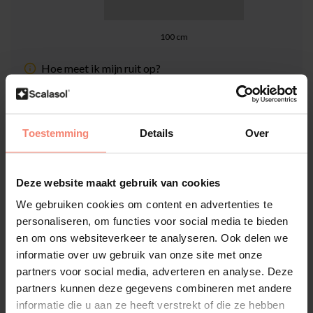
100
cm
Hoe meet ik mijn ruit op?
Totaalprijs (Incl. 21% BTW & Snijkosten):
€20,00
Toestemming
Details
Over
Inclusief Scalasol® ZekerMonteren Garantie
Levertijd: 1-3 werkdagen
Deze website maakt gebruik van cookies
We gebruiken cookies om content en advertenties te
Aantal
-
+
personaliseren, om functies voor social media te bieden
en om ons websiteverkeer te analyseren. Ook delen we
In winkelwagen
informatie over uw gebruik van onze site met onze
partners voor social media, adverteren en analyse. Deze
partners kunnen deze gegevens combineren met andere
Hoge klantenbeoordeling: 4.6 van 5
informatie die u aan ze heeft verstrekt of die ze hebben