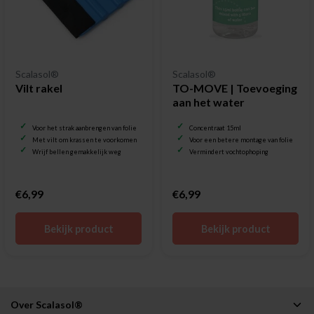
Scalasol®
Scalasol®
Vilt rakel
TO-MOVE | Toevoeging
aan het water
Voor het strak aanbrengen van folie
Concentraat 15ml
Met vilt om krassen te voorkomen
Voor een betere montage van folie
Wrijf bellen gemakkelijk weg
Vermindert vochtophoping
€6,99
€6,99
Bekijk product
Bekijk product
Over Scalasol®