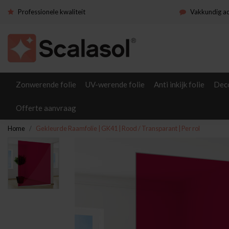
Professionele kwaliteit
Vakkundig a
Zonwerende folie
UV-werende folie
Anti inkijk folie
Deco
Offerte aanvraag
Home
Gekleurde Raamfolie | GK41 | Rood / Transparant | Per rol