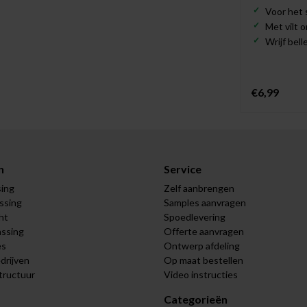
Voor het 
Met vilt 
Wrijf bel
€6,99
n
Service
sing
Zelf aanbrengen
assing
Samples aanvragen
ht
Spoedlevering
assing
Offerte aanvragen
es
Ontwerp afdeling
drijven
Op maat bestellen
tructuur
Video instructies
Categorieën