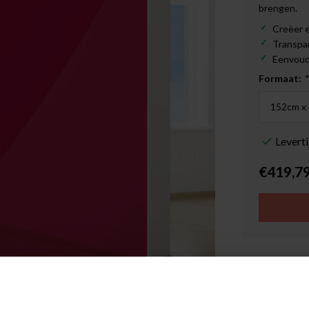
brengen.
Creëer e
Transpa
Eenvoudi
Formaat:
*
Levert
€419,7
Hoge klan
Achteraf 
Afbeelding vergroten
1-3 werkd