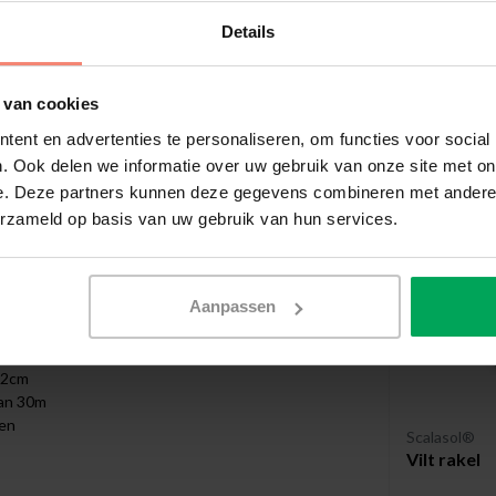
Meer inf
Details
 van cookies
Aanbevo
ent en advertenties te personaliseren, om functies voor social
l bestellen
. Ook delen we informatie over uw gebruik van onze site met on
e. Deze partners kunnen deze gegevens combineren met andere i
stellen. Dit kan bijv. voordeliger zijn wanneer u
erzameld op basis van uw gebruik van hun services.
lende formaten. U dient de raamfolie zelf op
mt verstuurd in een stevige verzenddoos.
n een hele rol
Aanpassen
52cm
van 30m
den
Scalasol®
Vilt rakel