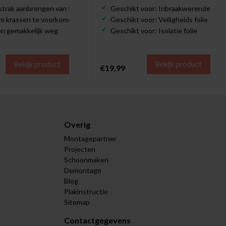
strak aanbrengen van folie
Geschikt voor: Inbraakwerende folie
om krassen te voorkomen
Geschikt voor: Veiligheids folie
len gemakkelijk weg
Geschikt voor: Isolatie folie
Bekijk product
Bekijk product
€19,99
Overig
Montagepartner
Projecten
Schoonmaken
Demontage
Blog
Plakinstructie
Sitemap
Contactgegevens