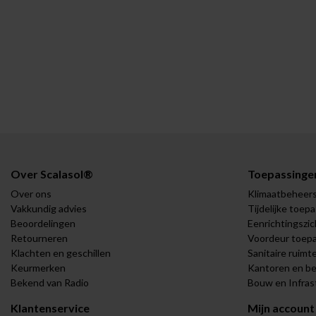
Over Scalasol®
Toepassinge
Over ons
Klimaatbeheer
Vakkundig advies
Tijdelijke toep
Beoordelingen
Eenrichtingszic
Retourneren
Voordeur toep
Klachten en geschillen
Sanitaire ruimt
Keurmerken
Kantoren en be
Bekend van Radio
Bouw en Infras
Klantenservice
Mijn account