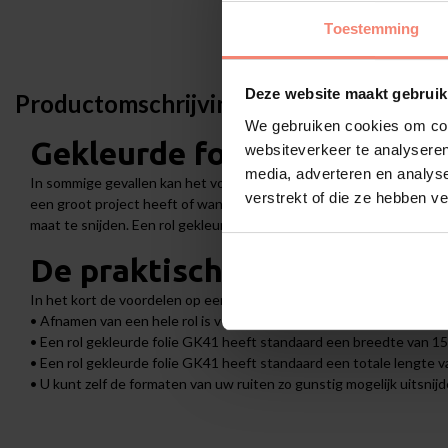
Toestemming
Deze website maakt gebruik
Productomschrijving
We gebruiken cookies om cont
Gekleurde folie GK41 per ro
websiteverkeer te analyseren
media, adverteren en analys
In sommige gevallen kan het voordeliger zijn om een gehele rol te be
verstrekt of die ze hebben v
een groot project heeft of wanneer u veel ruiten heeft met verschil
maat te snijden. Een rol gekleurde folie GK41 wordt goed bescher
De praktische voordelen va
In het kort de voordelen op een rij:
• Afnamen van een hele rol is voordeliger bij grote projecten
• Een rol gekleurde folie GK41 heeft standaard een breedte van 1
• Een rol gekleurde folie GK41 heeft standaard een totale lengte 
• U kunt zelf de formaten van uw ruiten zo gunstig mogelijk uitsnij