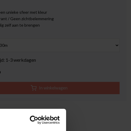
en unieke sfeer met kleur
rant / Geen zichtbelemmering
g zelf aan te brengen
ijd: 1-3 werkdagen
9
In winkelwagen
tenbeoordeling: 4.6 van 5
betaling mogelijk met Klarna
agen levertijd