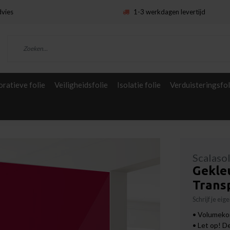
dvies
1-3 werkdagen levertijd
ratieve folie
Veiligheidsfolie
Isolatie folie
Verduisteringsfol
Scalaso
Gekleu
Transp
Schrijf je ei
• Volumekor
• Let op! D