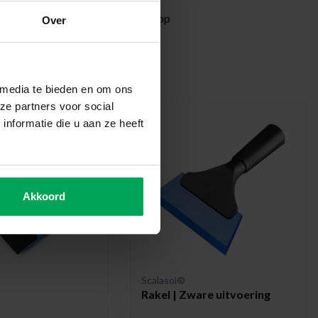
ormatie?
Neem contact met ons op
Over
len gereedschappen
 media te bieden en om ons
ze partners voor social
nformatie die u aan ze heeft
Akkoord
Scalasol®
Rakel | Zware uitvoering