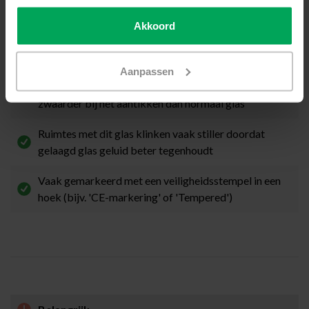
of uit meerdere lagen bestaat
Akkoord
Door de folie tussen de lagen kan het spiegelbeeld
iets vervormd lijken bij bepaalde lichtinval
Aanpassen
Door de gelaagde opbouw klinkt het glas doffer en
zwaarder bij het aantikken dan normaal glas
Ruimtes met dit glas klinken vaak stiller doordat
gelaagd glas geluid beter tegenhoudt
Vaak gemarkeerd met een veiligheidsstempel in een
hoek (bijv. 'CE-markering' of 'Tempered')