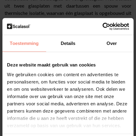
uit twee glasplaten met daartussen een spouw voor
thermische isolatie, waarvan één glasplaat is opgebouwd uit
meerdere lagen met een sterke tussenfolie. Bij breuk blijft
het gelaagde deel grotendeels op zijn plek, waardoor de kans
op letsel of inbraak afneemt. Dit glas wordt veel toegepast
op plekken waar zowel isolatie als veiligheid belangrijk zijn,
Toestemming
Details
Over
zoals in woningen op de begane grond, scholen en openbare
gebouwen. De gelaagde zijde kan aan de binnenzijde
(interieur), buitenzijde (exterieur) of aan beide zijden worden
Deze website maakt gebruik van cookies
toegepast.
We gebruiken cookies om content en advertenties te
personaliseren, om functies voor social media te bieden
en om ons websiteverkeer te analyseren. Ook delen we
informatie over uw gebruik van onze site met onze
partners voor social media, adverteren en analyse. Deze
partners kunnen deze gegevens combineren met andere
Stapid glas herkennen
informatie die u aan ze heeft verstrekt of die ze hebben
verzameld op basis van uw gebruik van hun services.
Bij schuin inkijken is te zien dat één glasplaat dikker