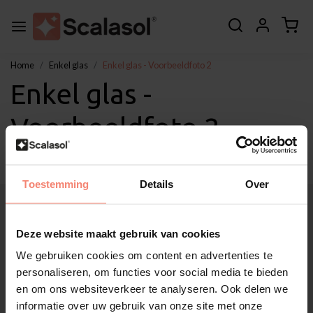
Home
Enkel glas
Enkel glas - Voorbeeldfoto 2
Enkel glas -
Voorbeeldfoto 2
Toestemming
Details
Over
Over Scalasol®
Toepassingen
Deze website maakt gebruik van cookies
Service
We gebruiken cookies om content en advertenties te
Overig
personaliseren, om functies voor social media te bieden
Klantenservice
en om ons websiteverkeer te analyseren. Ook delen we
Mijn account
informatie over uw gebruik van onze site met onze
Categorieën