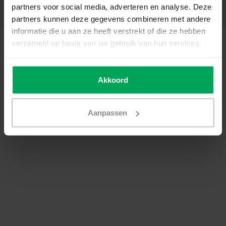
partners voor social media, adverteren en analyse. Deze
Contactgegevens
partners kunnen deze gegevens combineren met andere
informatie die u aan ze heeft verstrekt of die ze hebben
© Copyright 2026 - SCALASOL® | Raamfolie webshop | Realisatie
Scalasol
verzameld op basis van uw gebruik van hun services.
Algemene voorwaarden
|
Privacy Policy / Disclaimer
|
Sitemap
|
RSS Feed
Akkoord
Aanpassen