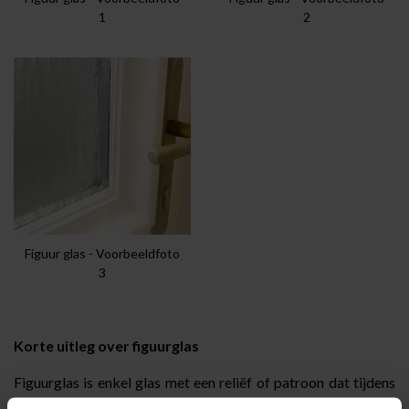
1
2
Figuur glas - Voorbeeldfoto
3
Korte uitleg over figuurglas
Figuurglas is enkel glas met een reliëf of patroon dat tijdens
het productieproces in het oppervlak wordt gewalst. Het