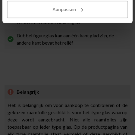
subtiel
Aanpassen
Geen spouw of afstandhouder zichtbaar, tenzij
verwerkt in dubbel isolatieglas
Dubbel figuurglas kan aan één kant glad zijn, de
andere kant bevat het reliëf
Belangrijk
Het is belangrijk om vóór aankoop te controleren of de
gekozen raamfolie geschikt is voor het type glas waarop
deze wordt aangebracht. Niet alle raamfolies zijn
toepasbaar op ieder type glas. Op de productpagina van
elk type raamfolie staat vermeld of deze geschikt of