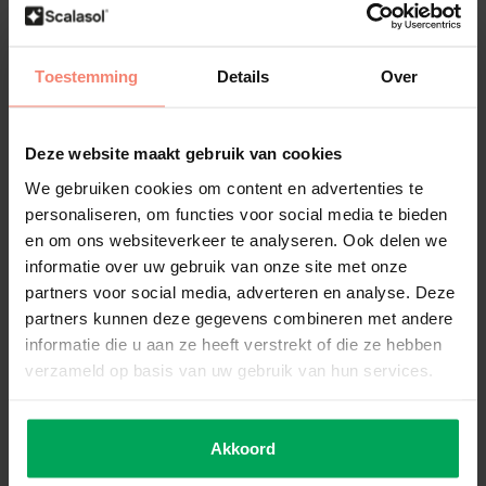
wordt vooral gebruikt om inkijk te beperken terwijl er toch
licht doorgelaten wordt. Figuurglas wordt veelal toegepast in
badkamerdeuren, toiletvensters, binnendeuren of
Toestemming
Details
Over
bovenlichten.
Deze website maakt gebruik van cookies
We gebruiken cookies om content en advertenties te
personaliseren, om functies voor social media te bieden
en om ons websiteverkeer te analyseren. Ook delen we
Figuurglas herkennen
informatie over uw gebruik van onze site met onze
partners voor social media, adverteren en analyse. Deze
Duidelijk voelbaar patroon op één zijde van het
partners kunnen deze gegevens combineren met andere
glasoppervlak
informatie die u aan ze heeft verstrekt of die ze hebben
verzameld op basis van uw gebruik van hun services.
Licht wordt diffuus verspreid, inkijk is vervaagd of
geblokkeerd
Akkoord
Patroon is vaak herhalend en varieert van grof tot