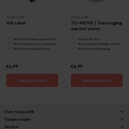
Scalasol®
Scalasol®
Vilt rakel
TO-MOVE | Toevoeging
aan het water
Voor het strak aanbrengen van folie
Concentraat 15ml
Met vilt om krassen te voorkomen
Voor een betere montage van folie
Wrijf bellen gemakkelijk weg
Vermindert vochtophoping
€6,99
€6,99
Bekijk product
Bekijk product
Over Scalasol®
Toepassingen
Service