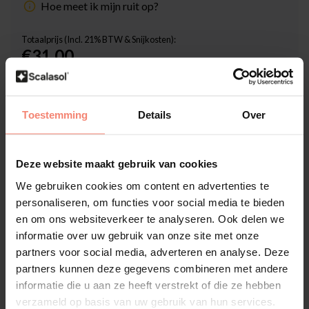
Hoe meet ik mijn ruit op?
Totaalprijs (Incl. 21% BTW & Snijkosten):
€31,00
Inclusief Scalasol® ZekerMonteren Garantie
Levertijd: 1-3 werkdagen
Toestemming
Details
Over
Aantal
-
+
Deze website maakt gebruik van cookies
In winkelwagen
We gebruiken cookies om content en advertenties te
personaliseren, om functies voor social media te bieden
en om ons websiteverkeer te analyseren. Ook delen we
Hoge klantenbeoordeling: 4.6 van 5
informatie over uw gebruik van onze site met onze
Achteraf betaling mogelijk met Klarna
partners voor social media, adverteren en analyse. Deze
partners kunnen deze gegevens combineren met andere
1-3 werkdagen levertijd
informatie die u aan ze heeft verstrekt of die ze hebben
Meer informatie?
Neem contact met ons op
verzameld op basis van uw gebruik van hun services.