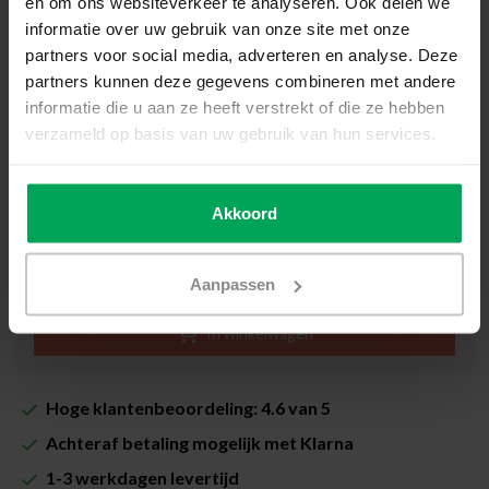
en om ons websiteverkeer te analyseren. Ook delen we
100
cm
informatie over uw gebruik van onze site met onze
Hoe meet ik mijn ruit op?
partners voor social media, adverteren en analyse. Deze
partners kunnen deze gegevens combineren met andere
informatie die u aan ze heeft verstrekt of die ze hebben
Totaalprijs (Incl. 21% BTW & Snijkosten):
€39,00
verzameld op basis van uw gebruik van hun services.
Inclusief Scalasol® ZekerMonteren Garantie
Akkoord
Levertijd: 1-3 werkdagen
Aantal
-
+
Aanpassen
In winkelwagen
Hoge klantenbeoordeling: 4.6 van 5
Achteraf betaling mogelijk met Klarna
1-3 werkdagen levertijd