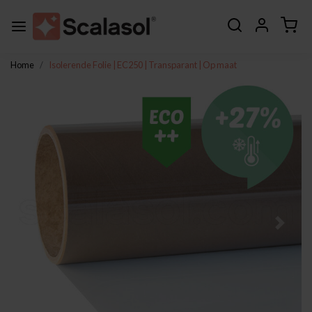
Home
Isolerende Folie | EC250 | Transparant | Op maat
Vorige
Volge