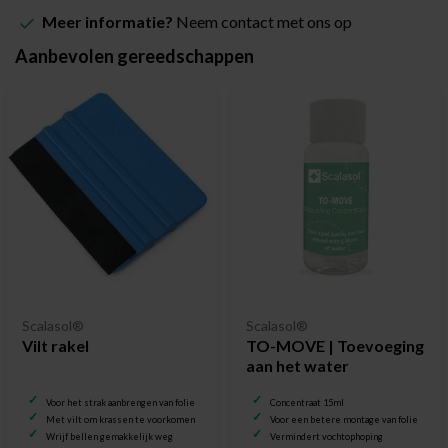
Meer informatie?
Neem contact met ons op
Aanbevolen gereedschappen
Scalasol®
Scalasol®
Vilt rakel
TO-MOVE | Toevoeging
aan het water
Voor het strak aanbrengen van folie
Concentraat 15ml
Met vilt om krassen te voorkomen
Voor een betere montage van folie
Wrijf bellen gemakkelijk weg
Vermindert vochtophoping