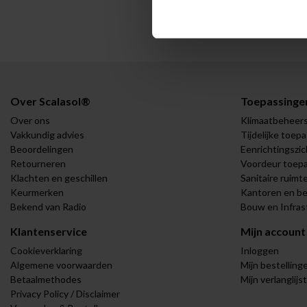
Over Scalasol®
Toepassinge
Over ons
Klimaatbeheer
Vakkundig advies
Tijdelijke toep
Beoordelingen
Eenrichtingszic
Retourneren
Voordeur toep
Klachten en geschillen
Sanitaire ruimt
Keurmerken
Kantoren en be
Bekend van Radio
Bouw en Infras
Klantenservice
Mijn account
Cookieverklaring
Inloggen
Algemene voorwaarden
Mijn bestelling
Betaalmethodes
Mijn verlanglijst
Privacy Policy / Disclaimer