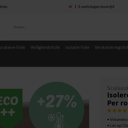
dvies
1-3 werkdagen levertijd
ratieve folie
Veiligheidsfolie
Isolatie folie
Verduisteringsfol
Scalaso
Isoler
Per ro
• Volumekor
• Let op! D