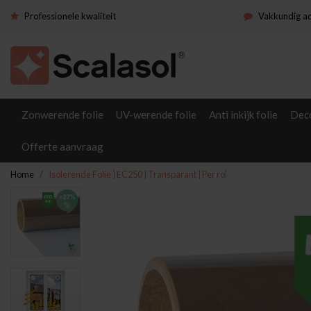
Professionele kwaliteit
Vakkundig a
Zonwerende folie
UV-werende folie
Anti inkijk folie
Deco
Offerte aanvraag
Home
Isolerende Folie | EC250 | Transparant | Per rol