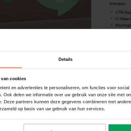
brengen.
27% Bep
U-Waarde
Montage:
Formaat:
*
Details
Levert
€819,0
 van cookies
ent en advertenties te personaliseren, om functies voor social
. Ook delen we informatie over uw gebruik van onze site met on
e. Deze partners kunnen deze gegevens combineren met andere i
erzameld op basis van uw gebruik van hun services.
Hoge klan
Achteraf 
Afbeelding vergroten
1-3 werkd