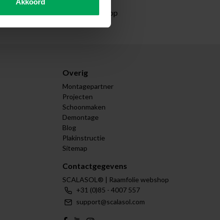
Akkoord
ormatie?
Neem contact met ons op
Overig
Montagepartner
Projecten
Schoonmaken
Demontage
Blog
Plakinstructie
Sitemap
Contactgegevens
SCALASOL® | Raamfolie webshop
+31 (0)85 - 4007 557
support@scalasol.com