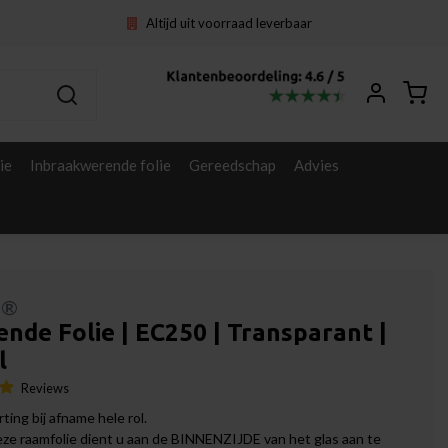
Altijd uit voorraad leverbaar
ie
Inbraakwerende folie
Gereedschap
Advies
l®
ende Folie | EC250 | Transparant |
l
Reviews
ting bij afname hele rol.
eze raamfolie dient u aan de BINNENZIJDE van het glas aan te