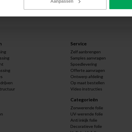
Aanpassen
Meer inf
n
Service
sing
Zelf aanbrengen
assing
Samples aanvragen
ht
Spoedlevering
assing
Offerte aanvragen
es
Ontwerp afdeling
drijven
Op maat bestellen
tructuur
Video instructies
Categorieën
Zonwerende folie
en
UV-werende folie
Anti inkijk folie
Decoratieve folie