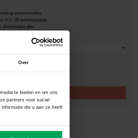
erking warmteverlies
: 4.2 / IR-weerkaatsing
 Binnenzijde glas
Over
ijd: 1-3 werkdagen
0
 media te bieden en om ons
In winkelwagen
ze partners voor social
nformatie die u aan ze heeft
tenbeoordeling: 4.6 van 5
betaling mogelijk met Klarna
agen levertijd