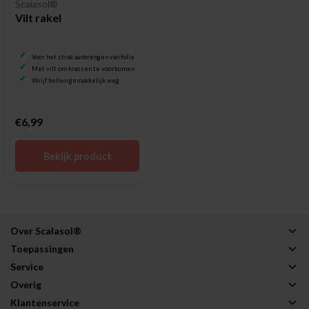
Scalasol®
Vilt rakel
Voor het strak aanbrengen van folie
Met vilt om krassen te voorkomen
Wrijf bellen gemakkelijk weg
€6,99
Bekijk product
Over Scalasol®
Toepassingen
Service
Overig
Klantenservice