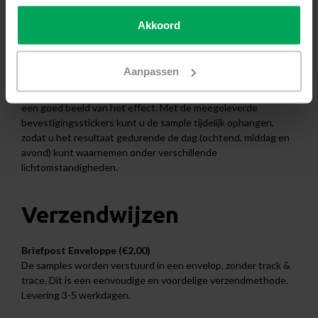
Akkoord
Korte uitleg
U kunt eenvoudig een sample van de PP45 bestellen, inclusief
de bijbehorende specificaties. Zodra u de sample heeft
Aanpassen
ontvangen, kunt u de raamfolie op uw gemak bekijken en
vergelijken. Door de folie tegen het glas te houden, krijgt u
een goed beeld van het effect. Met de meegeleverde
bevestigingsstickers kunt u de sample tijdelijk ophangen,
zodat u het resultaat gedurende de dag (ochtend, middag en
avond) kunt waarnemen onder verschillende
lichtomstandigheden.
Verzendwijzen
Briefpost Enveloppe (€2,00)
De samples worden verstuurd in een envelop, zonder track &
trace. Dit is een eenvoudige en voordelige verzendmethode.
Levering 3-5 werkdagen.