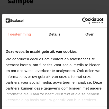
sample
Bekijk de sample van de PP45 eerst rustig
vóórdat u een definitieve bestelling plaatst
U weet 100% zeker of het product bij uw wensen
Toestemming
Details
Over
past, dankzij de meegeleverde sample
Inclusief speciale bevestigingsstickers om de
Deze website maakt gebruik van cookies
sample eenvoudig op het glas te plaatsen
We gebruiken cookies om content en advertenties te
De sample wordt standaard geleverd in A5-
personaliseren, om functies voor social media te bieden
formaat
en om ons websiteverkeer te analyseren. Ook delen we
informatie over uw gebruik van onze site met onze
Alle specificaties van de PP45 worden
partners voor social media, adverteren en analyse. Deze
overzichtelijk bijgevoegd
partners kunnen deze gegevens combineren met andere
informatie die u aan ze heeft verstrekt of die ze hebben
verzameld op basis van uw gebruik van hun services.
Omschrijving