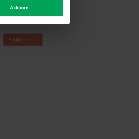
strak aanbrengen van folie
Akkoord
om krassen te voorkomen
len gemakkelijk weg
Bekijk product