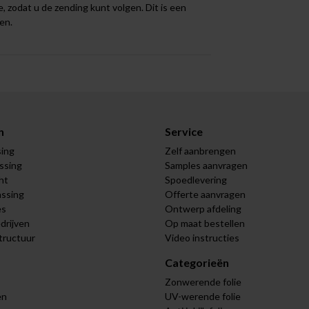
, zodat u de zending kunt volgen. Dit is een
en.
n
Service
sing
Zelf aanbrengen
assing
Samples aanvragen
ht
Spoedlevering
assing
Offerte aanvragen
es
Ontwerp afdeling
drijven
Op maat bestellen
tructuur
Video instructies
Categorieën
Zonwerende folie
en
UV-werende folie