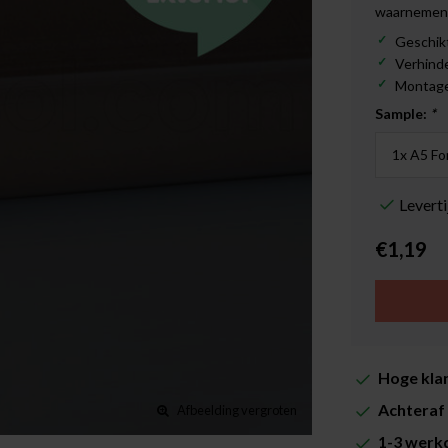
waarnemen
Geschik
Verhinde
Montage:
Sample:
*
Levert
€1,19
Hoge klan
Achteraf 
Afbeelding vergroten
1-3 werkd