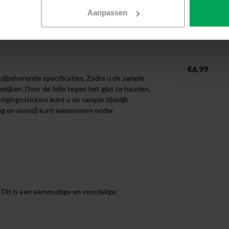
Voor het 
Aanpassen
Met vilt 
Wrijf bel
€6,99
bijbehorende specificaties. Zodra u de sample
lijken. Door de folie tegen het glas te houden,
igingsstickers kunt u de sample tijdelijk
dag en avond) kunt waarnemen onder
 Dit is een eenvoudige en voordelige