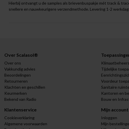
Hierbij ontvangt u de samples als brievenbuspakje mét track & trace
snellere en nauwkeurigere verzendmethode. Levering 1-2 werkdag
Over Scalasol®
Toepassinge
Over ons
Klimaatbeheer
Vakkundig advies
Tijdelijke toep
Beoordelingen
Eenrichtingszic
Retourneren
Voordeur toep
Klachten en geschillen
Sanitaire ruimt
Keurmerken
Kantoren en be
Bekend van Radio
Bouw en Infras
Klantenservice
Mijn account
Cookieverklaring
Inloggen
Algemene voorwaarden
Mijn bestelling