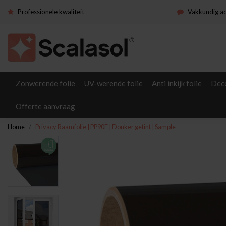
Professionele kwaliteit
Vakkundig a
Zonwerende folie
UV-werende folie
Anti inkijk folie
Deco
Offerte aanvraag
Home
Privacy Raamfolie | PP90E | Donker getint | Sample