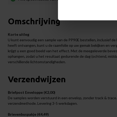
Omschrijving
Korte uitleg
U kunt eenvoudig een sample van de PP90E bestellen, inclusief de 
heeft ontvangen, kunt u de raamfolie op uw gemak bekijken en verge
krijgt u een goed beeld van het effect. Met de meegeleverde bevest
ophangen, zodat u het resultaat gedurende de dag (ochtend, mid
verschillende lichtomstandigheden.
Verzendwijzen
Briefpost Enveloppe (€2,00)
De samples worden verstuurd in een envelop, zonder track & trace.
verzendmethode. Levering 3-5 werkdagen.
Brievenbuspakje (€4,49)