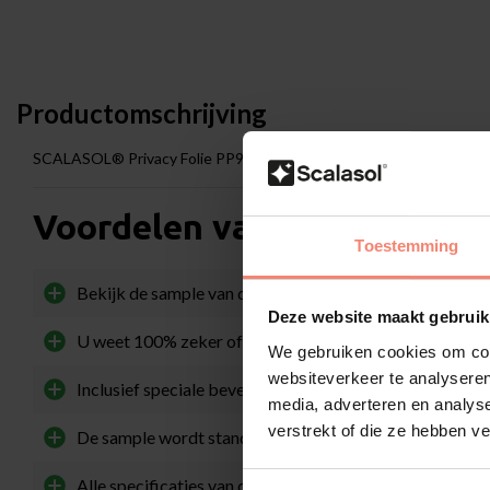
Productomschrijving
SCALASOL® Privacy Folie PP90E Sample
Voordelen van een sample
Toestemming
Bekijk de sample van de PP90E eerst rustig vóórdat u ee
Deze website maakt gebruik
U weet 100% zeker of het product bij uw wensen past,
We gebruiken cookies om cont
websiteverkeer te analyseren
Inclusief speciale bevestigingsstickers om de sample ee
media, adverteren en analys
verstrekt of die ze hebben v
De sample wordt standaard geleverd in A5-formaat
Alle specificaties van de PP90E worden overzichtelijk 