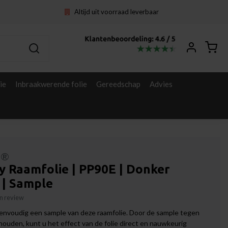
Altijd uit voorraad leverbaar
ie
Inbraakwerende folie
Gereedschap
Advies
l®
y Raamfolie | PP90E | Donker
 | Sample
gen review
envoudig een sample van deze raamfolie. Door de sample tegen
 houden, kunt u het effect van de folie direct en nauwkeurig