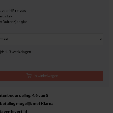
.
t voor HR++ glas
rt inkijk
 Buitenzijde glas
ijd: 1-3 werkdagen
In winkelwagen
tenbeoordeling: 4.6 van 5
betaling mogelijk met Klarna
agen levertijd