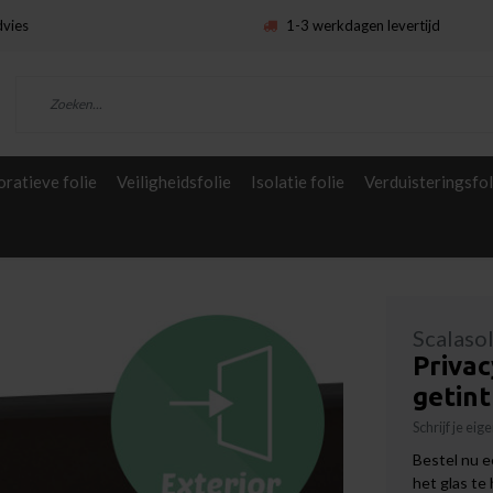
dvies
1-3 werkdagen levertijd
ratieve folie
Veiligheidsfolie
Isolatie folie
Verduisteringsfol
Scalaso
Privac
getint
Schrijf je ei
Bestel nu e
het glas te