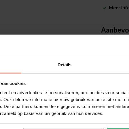
Meer inf
Aanbevo
Details
n definitieve bestelling plaatst
 van cookies
 dankzij de meegeleverde sample
ent en advertenties te personaliseren, om functies voor social
. Ook delen we informatie over uw gebruik van onze site met on
nvoudig op het glas te plaatsen
e. Deze partners kunnen deze gegevens combineren met andere i
erzameld op basis van uw gebruik van hun services.
Scalasol®
Vilt rakel
bijgevoegd