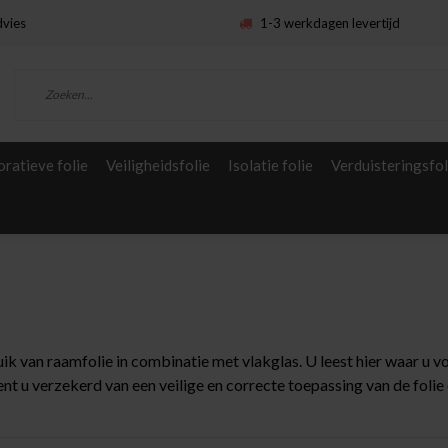
dvies
1-3 werkdagen levertijd
ratieve folie
Veiligheidsfolie
Isolatie folie
Verduisteringsfol
uik van raamfolie in combinatie met vlakglas. U leest hier waar u
 u verzekerd van een veilige en correcte toepassing van de folie 