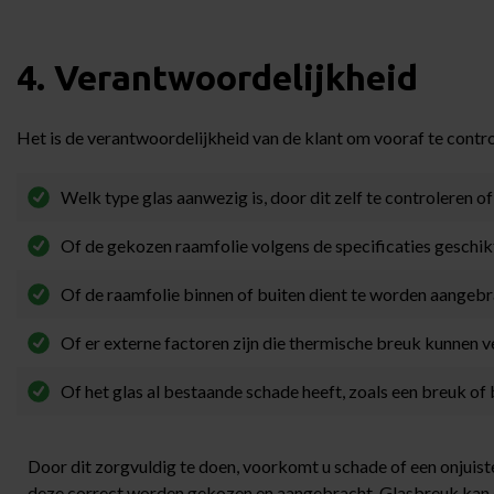
4. Verantwoordelijkheid
Het is de verantwoordelijkheid van de klant om vooraf te contro
Welk type glas aanwezig is, door dit zelf te controleren of
Of de gekozen raamfolie volgens de specificaties geschikt 
Of de raamfolie binnen of buiten dient te worden aangeb
Of er externe factoren zijn die thermische breuk kunnen 
Of het glas al bestaande schade heeft, zoals een breuk of
Door dit zorgvuldig te doen, voorkomt u schade of een onjuiste
deze correct worden gekozen en aangebracht. Glasbreuk kan e