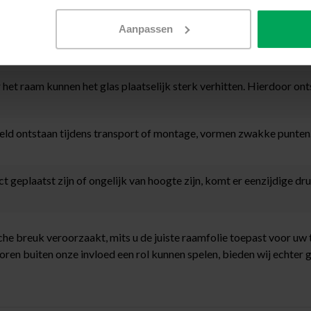
lkon erboven. Hoe groter dit verschil, hoe groter de spanning in h
Aanpassen
voorbeeld door kieren of ventilatie, kan het glas ongelijk afkoele
et raam kunnen het glas plaatselijk sterk verhitten. Hierdoor ont
beeld ontstaan tijdens transport of montage, vormen zwakke punte
ect geplaatst zijn of ongelijk van hoogte zijn, komt er eenzijdige 
che breuk veroorzaakt, mits u de juiste raamfolie toepast voor uw 
oren buiten onze invloed een rol kunnen spelen, bieden wij echter