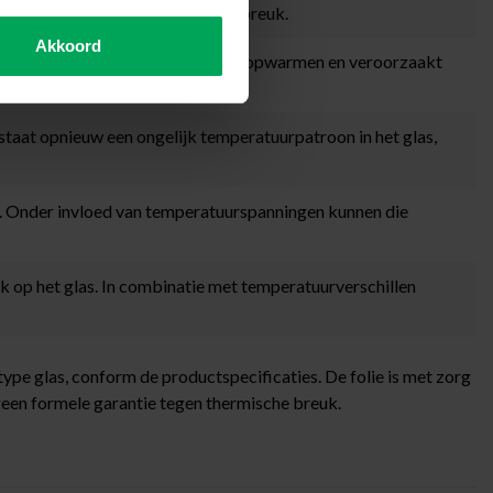
et glas en daarmee het risico op breuk.
Akkoord
n. Dit werkt hetzelfde als ongelijk opwarmen en veroorzaakt
staat opnieuw een ongelijk temperatuurpatroon in het glas,
n. Onder invloed van temperatuurspanningen kunnen die
druk op het glas. In combinatie met temperatuurverschillen
type glas, conform de productspecificaties. De folie is met zorg
 geen formele garantie tegen thermische breuk.