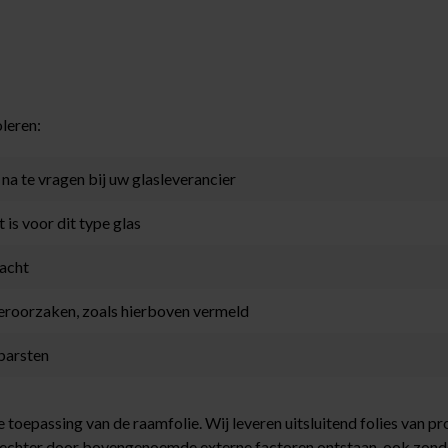
leren:
 na te vragen bij uw glasleverancier
is voor dit type glas
racht
veroorzaken, zoals hierboven vermeld
 barsten
 toepassing van de raamfolie. Wij leveren uitsluitend folies van pr
chter door bovengenoemde externe factoren ontstaan, ook zonder 