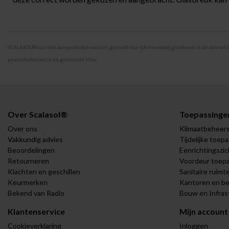
SCALASOL® kan niet aansprakelijk worden gesteld voor (thermische) glasbreuk of de daaruit voo
productiefouten in de geleverde folie.
Over Scalasol®
Toepassinge
Over ons
Klimaatbeheer
Vakkundig advies
Tijdelijke toep
Beoordelingen
Eenrichtingszic
Retourneren
Voordeur toep
Klachten en geschillen
Sanitaire ruimt
Keurmerken
Kantoren en be
Bekend van Radio
Bouw en Infras
Klantenservice
Mijn account
Cookieverklaring
Inloggen