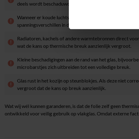
deels wordt beschaduwd door een luifel, dakoverstek of ba
Wanneer er koude luchtstromen langs het glas trekken, bij
spanningsverschillen in de glasplaat.
Radiatoren, kachels of andere warmtebronnen direct voor h
wat de kans op thermische breuk aanzienlijk vergroot.
Kleine beschadigingen aan de rand van het glas, bijvoor
microbarstjes zich uitbreiden tot een volledige breuk.
Glas rust in het kozijn op steunblokjes. Als deze niet corr
vergroot dat de kans op breuk aanzienlijk.
Wat wij wél kunnen garanderen, is dat de folie zelf geen thermis
ontwikkeld voor veilig gebruik op vlakglas. Omdat externe fact