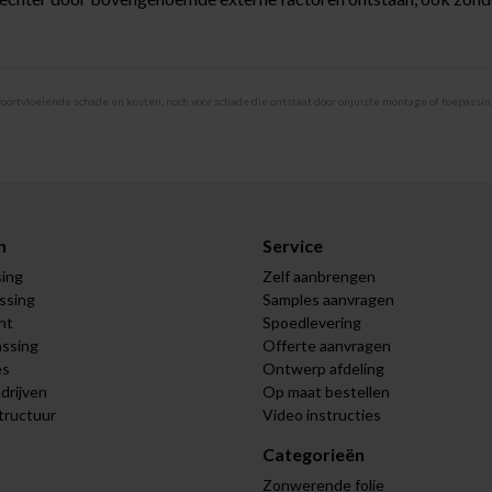
rtvloeiende schade en kosten, noch voor schade die ontstaat door onjuiste montage of toepassing 
n
Service
sing
Zelf aanbrengen
assing
Samples aanvragen
ht
Spoedlevering
assing
Offerte aanvragen
es
Ontwerp afdeling
drijven
Op maat bestellen
tructuur
Video instructies
Categorieën
Zonwerende folie