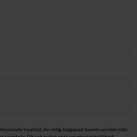
ofessionele kwaliteit die veilig toegepast kunnen worden, mits
raamfolie. Dit valt buiten onze verantwoordelijkheid.