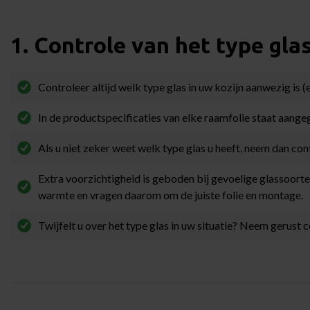
1. Controle van het type gla
Controleer altijd welk type glas in uw kozijn aanwezig is (e
In de productspecificaties van elke raamfolie staat aangege
Als u niet zeker weet welk type glas u heeft, neem dan con
Extra voorzichtigheid is geboden bij gevoelige glassoorte
warmte en vragen daarom om de juiste folie en montage.
Twijfelt u over het type glas in uw situatie? Neem gerust