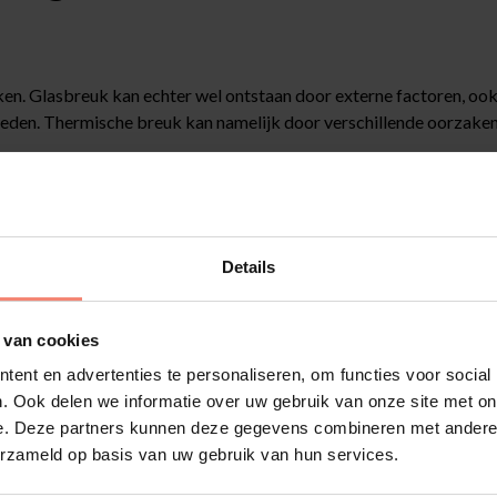
en. Glasbreuk kan echter wel ontstaan door externe factoren, ook 
reden. Thermische breuk kan namelijk door verschillende oorzaken 
 te strak wordt opgesloten, kan het zich niet vrij uitzetten en krim
de andere. Hierdoor kan er een temperatuurverschil ontstaan tussen
Details
at kan leiden tot glasbreuk. Ditzelfde geldt voor een Frans balkon
 af aan het glasoppervlak. Dit zorgt voor plaatselijke verhitting
 van cookies
 kans op breuk.
ent en advertenties te personaliseren, om functies voor social
. Ook delen we informatie over uw gebruik van onze site met on
oorzaakt een ongelijke opwarming van het glas. Het glas warmt da
e. Deze partners kunnen deze gegevens combineren met andere i
euk.
erzameld op basis van uw gebruik van hun services.
 een ander deel in de schaduw, ontstaat er een groot temperatuurver