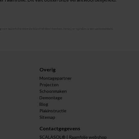
van raamfolie door de klant of door derden, tenzij er sprake is van aantoonbare
Overig
Montagepartner
Projecten
Schoonmaken
Demontage
Blog
Plakinstructie
Sitemap
Contactgegevens
SCALASOL® | Raamfolie webshop