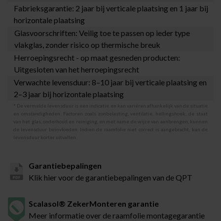
Fabrieksgarantie: 2 jaar bij verticale plaatsing en 1 jaar bij
horizontale plaatsing
Glasvoorschriften: Veilig toe te passen op ieder type
vlakglas, zonder risico op thermische breuk
Herroepingsrecht - op maat gesneden producten:
Uitgesloten van het herroepingsrecht
Verwachte levensduur: 8–10 jaar bij verticale plaatsing en
2–3 jaar bij horizontale plaatsing
* De vermelde levensduur is een indicatie en kan variëren afhankelijk van de situatie
en omstandigheden. Factoren zoals zonbelasting, ventilatie, hellingshoek, de staat
van het glas, onderhoud en reiniging, en met name de wijze van aanbrengen, kunnen
de levensduur beïnvloeden. Indien de raamfolie niet correct is aangebracht, kan de
levensduur korter uitvallen.
Garantiebepalingen
Klik hier voor de garantiebepalingen van de QPT
Scalasol® ZekerMonteren garantie
Meer informatie over de raamfolie montagegarantie