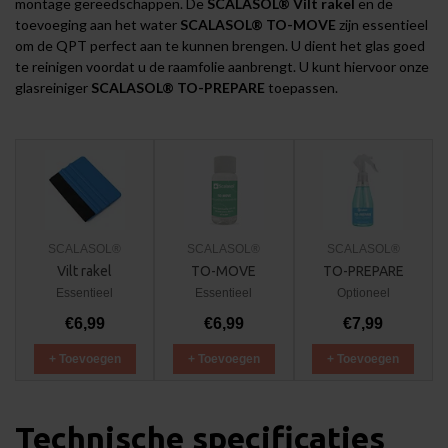
montage gereedschappen
. De
SCALASOL® Vilt rakel
en de
toevoeging aan het water
SCALASOL® TO-MOVE
zijn essentieel
om de QPT perfect aan te kunnen brengen. U dient het glas goed
te reinigen voordat u de raamfolie aanbrengt. U kunt hiervoor onze
glasreiniger
SCALASOL® TO-PREPARE
toepassen.
SCALASOL®
SCALASOL®
SCALASOL®
Vilt rakel
TO-MOVE
TO-PREPARE
Essentieel
Essentieel
Optioneel
€6,99
€6,99
€7,99
+ Toevoegen
+ Toevoegen
+ Toevoegen
Technische specificaties