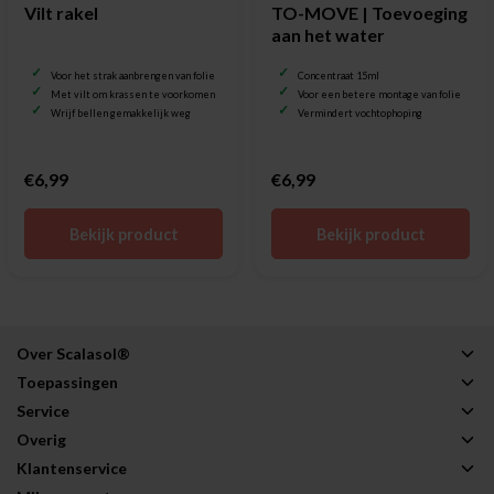
Vilt rakel
TO-MOVE | Toevoeging
aan het water
Voor het strak aanbrengen van folie
Concentraat 15ml
Met vilt om krassen te voorkomen
Voor een betere montage van folie
Wrijf bellen gemakkelijk weg
Vermindert vochtophoping
€6,99
€6,99
Bekijk product
Bekijk product
Over Scalasol®
Toepassingen
Service
Overig
Klantenservice