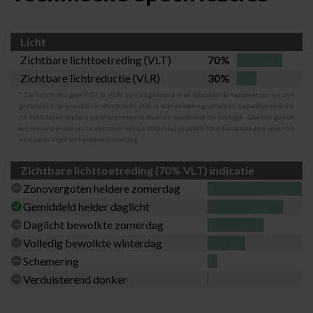
Licht
Zichtbare lichttoetreding (VLT)
70%
Zichtbare lichtreductie (VLR)
30%
* De lichtmetingen (VLT & VLR) zijn uitgevoerd met laboratoriumapparatuur en zijn
gebaseerd op monochromatisch licht. Het is echter belangrijk om te benadrukken dat
de resultaten anders geïnterpreteerd moeten worden in de praktijk. Daarom geven
wij hieronder de juiste indicatie van de lichtinval in praktische toepassingen weer bij
een zonovergoten heldere zomerdag.
Zichtbare lichttoetreding (70% VLT) indicatie
Zonovergoten heldere zomerdag
Gemiddeld helder daglicht
Daglicht bewolkte zomerdag
Volledig bewolkte winterdag
Schemering
Verduisterend donker