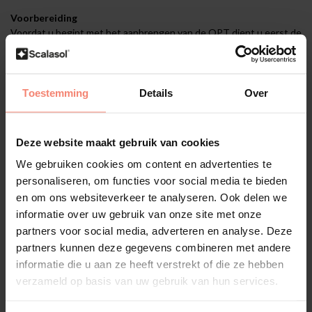
Voorbereiding
Voordat u begint met het aanbrengen van de QPT dient u eerst de
nodige voorbereidingen te treffen. U dient het glas grondig te
reinigen met
SCALASOL® TO-PREPARE
en de
SCALASOL®
glaskrabber
.
Toestemming
Details
Over
Montage binnenzijde glas
De QPT wordt aangebracht aan de binnenzijde van het raam. De
QPT is geschikt voor alle type vlak glas, inclusief HR glas.
Deze website maakt gebruik van cookies
We gebruiken cookies om content en advertenties te
personaliseren, om functies voor social media te bieden
Overmatig vochtige ruimtes
en om ons websiteverkeer te analyseren. Ook delen we
De QPT is minder geschikt voor gebruik in ruimtes met een
informatie over uw gebruik van onze site met onze
hoge luchtvochtigheid, zoals badkamers en doucheruimtes.
partners voor social media, adverteren en analyse. Deze
Vanwege de statische hechting kan overmatig vocht de
partners kunnen deze gegevens combineren met andere
statische kleefkracht aantasten, waardoor de folie mogelijk
informatie die u aan ze heeft verstrekt of die ze hebben
minder goed op het glas blijft zitten.
verzameld op basis van uw gebruik van hun services.