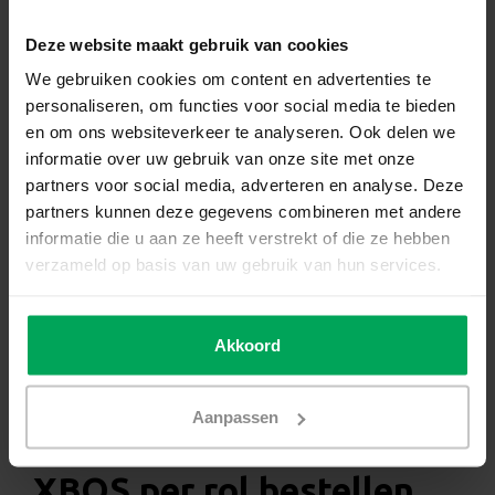
Deze website maakt gebruik van cookies
Niet op voorraad
We gebruiken cookies om content en advertenties te
€460,95
personaliseren, om functies voor social media te bieden
en om ons websiteverkeer te analyseren. Ook delen we
informatie over uw gebruik van onze site met onze
Niet op voorraad
partners voor social media, adverteren en analyse. Deze
partners kunnen deze gegevens combineren met andere
informatie die u aan ze heeft verstrekt of die ze hebben
Hoge klantenbeoordeling: 4.6 van 5
verzameld op basis van uw gebruik van hun services.
Achteraf betaling mogelijk met Klarna
1-3 werkdagen levertijd
Akkoord
Meer informatie?
Neem contact met ons op
Productomschrijving
Aanpassen
Verduisterende folie
XBOS per rol bestellen